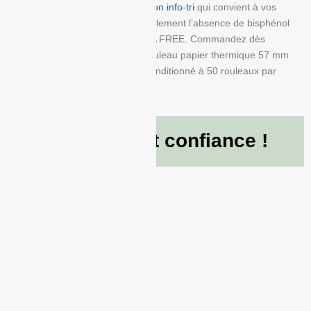
trouver la bobine avec impression info-tri
qui convient à vos
besoins. Nous garantissons également l’absence de bisphénol
A dans ce produit en papier BPA FREE. Commandez dès
maintenant et recevez votre Rouleau papier thermique 57 mm
x 40 mm x 12 mm de 55g/m² conditionné à 50 rouleaux par
boite !
Ils nous font confiance !