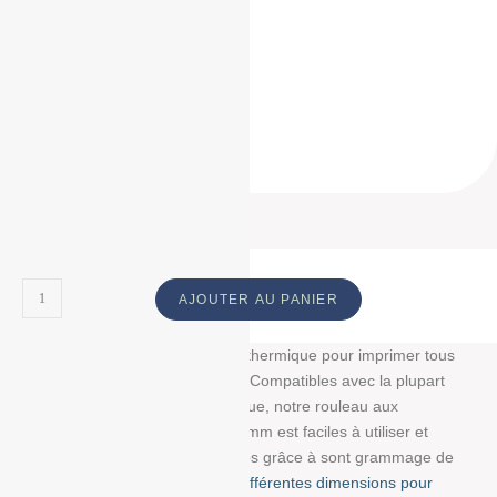
57/40/12
57 / 40 / 12
57*40*12
57 * 40 * 12
57 40 12
ID Produit :
18852_2184
AJOUTER AU PANIER
Découvrez notre bobine papier thermique pour imprimer tous
vos tickets, reçus, et étiquettes. Compatibles avec la plupart
des imprimantes papier thermique, notre rouleau aux
dimensions : 57 mm/40 mm/12 mm est faciles à utiliser et
résistent à la lumière et au temps grâce à sont grammage de
55g/m². Choisissez parmi
nos différentes dimensions pour