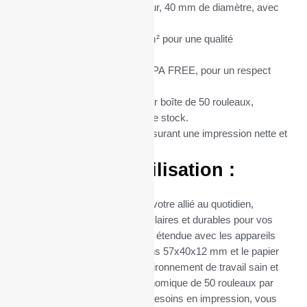
Dimensions :
57 mm de largeur, 40 mm de diamètre, avec
un mandrin central de 12 mm.
Grammage du Papier :
55 g/m² pour une qualité
d’impression supérieure.
Type de Papier :
Thermique BPA FREE, pour un respect
total de l’environnement.
Conditionnement :
Vendus par boîte de 50 rouleaux,
optimisant ainsi votre gestion de stock.
Matière :
Papier thermique, assurant une impression nette et
durable.
Avantages d’Utilisation :
Ces rouleaux thermiques sont votre allié au quotidien,
garantissant des impressions claires et durables pour vos
transactions. Leur compatibilité étendue avec les appareils
utilisant du papier de dimensions 57x40x12 mm et le papier
sans BPA contribuent à un environnement de travail sain et
sûr. Leur conditionnement économique de 50 rouleaux par
boîte facilite la gestion de vos besoins en impression, vous