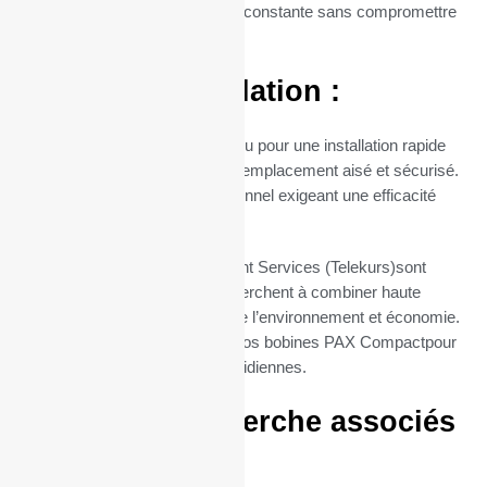
assurant ainsi une disponibilité constante sans compromettre
la qualité.
Facilité d’Installation :
Le mandrin de 12 mm est conçu pour une installation rapide
et sans tracas, permettant un remplacement aisé et sécurisé.
Parfait pour un usage professionnel exigeant une efficacité
maximale.
Nos rouleaux TPE SIX Payment Services (Telekurs)sont
l’option idéale pour ceux qui cherchent à combiner haute
qualité d’impression, respect de l’environnement et économie.
Commandez dès maintenant vos bobines PAX Compactpour
simplifier vos impressions quotidiennes.
Termes de recherche associés
: