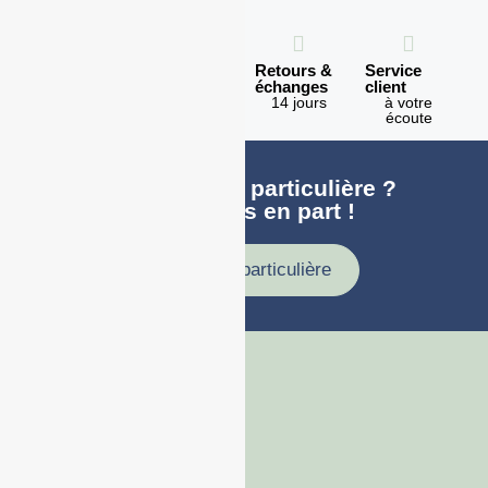
Expédition
Paiement
Retours &
Service
en 1h
100%
échanges
client
sécurisé
Lundi -
14 jours
à votre
Vendredi
écoute
Une demande particulière ?
faites nous en part !
Demande particulière