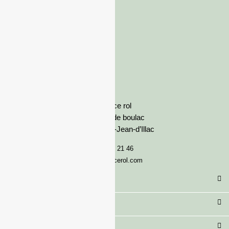
France rol
Avenue de boulac
33127 Saint-Jean-d’Illac
05 57 92 21 46
serviceclient@francerol.com
Catégorie
Secteur
Besoin d'aide ?