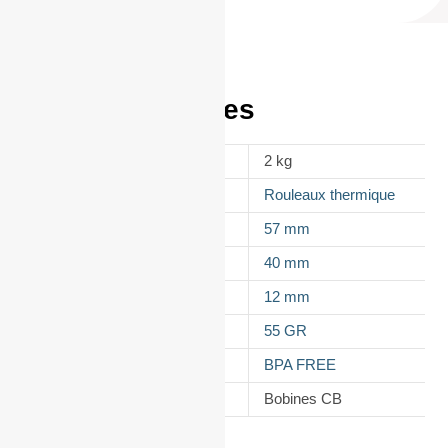
Informations
complémentaires
POIDS
2 kg
APPELLATION
Rouleaux thermique
LAIZE
57 mm
DIAMÈTRE
40 mm
MANDRIN
12 mm
GRAMMAGE DU PAPIER
55 GR
TYPES DE PAPIER
BPA FREE
CATÉGORIE
Bobines CB