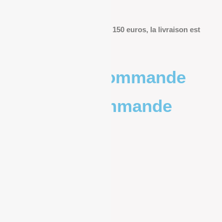
livraison.
Pour les commandes de plus de 150 euros, la livraison est
offerte.
Poids de la commande
Prix de la commande
0 – 1kg
9.83€
1kg – 2kg