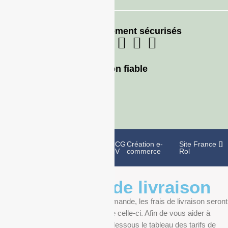
Moyens de paiement sécurisés
Livraison fiable
Politique de
Mentions
CG
Création e-
Site France
confidentialité
légales
V
commerce
Rol
Informations de livraison
Au moment de finaliser votre commande, les frais de livraison seront
déterminés en fonction du poids de celle-ci. Afin de vous aider à
anticiper, vous pourrez trouver ci-dessous le tableau des tarifs de