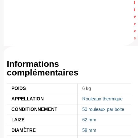
l
i
è
r
e
s
Informations
complémentaires
POIDS
6 kg
APPELLATION
Rouleaux thermique
CONDITIONNEMENT
50 rouleaux par boite
LAIZE
62 mm
DIAMÈTRE
58 mm