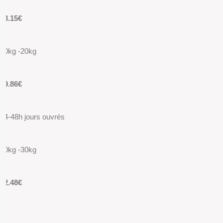
13.15€
10kg -20kg
19.86€
24-48h jours ouvrés
20kg -30kg
22.48€