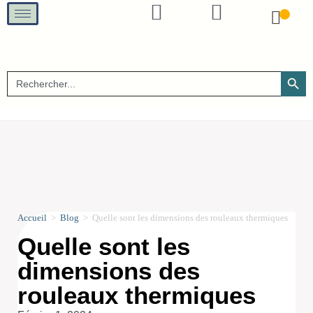
SEARCH B
Search
for:
Accueil
>
Blog
>
Quelle sont les dimensions des rouleaux thermiques
Quelle sont les
dimensions des
rouleaux thermiques