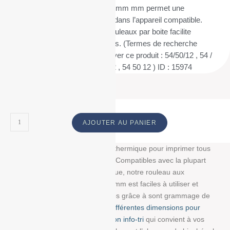
remplacer. Leur mandrin de 12 mm mm permet une
installation rapide et sécurisée dans l’appareil compatible.
Leur conditionnement par 50 rouleaux par boite facilite
également la gestion des stocks. (Termes de recherche
fréquemment utilisés pour trouver ce produit : 54/50/12 , 54 /
50 / 12 , 54*50*12 , 54 * 50 * 12 , 54 50 12 ) ID : 15974
AJOUTER AU PANIER
Découvrez notre bobine papier thermique pour imprimer tous
vos tickets, reçus, et étiquettes. Compatibles avec la plupart
des imprimantes papier thermique, notre rouleau aux
dimensions : 54 mm/50 mm/12 mm est faciles à utiliser et
résistent à la lumière et au temps grâce à sont grammage de
48g/m². Choisissez parmi
nos différentes dimensions pour
trouver la bobine avec impression info-tri
qui convient à vos