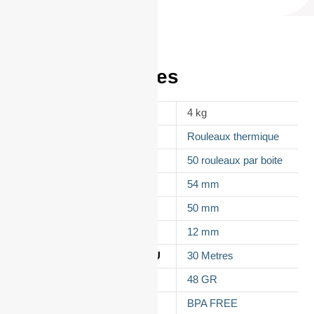
Informations
complémentaires
POIDS
4 kg
APPELLATION
Rouleaux thermique
CONDITIONNEMENT
50 rouleaux par boite
LAIZE
54 mm
DIAMÈTRE
50 mm
MANDRIN
12 mm
LONGUEUR DU ROULEAU
30 Metres
GRAMMAGE DU PAPIER
48 GR
TYPES DE PAPIER
BPA FREE