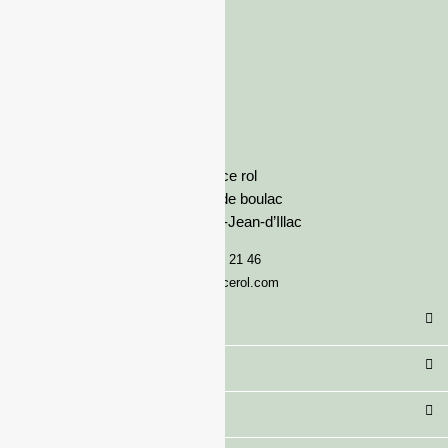
France rol
Avenue de boulac
33127 Saint-Jean-d’Illac
05 57 92 21 46
serviceclient@francerol.com
Catégorie
Secteur
Besoin d'aide ?