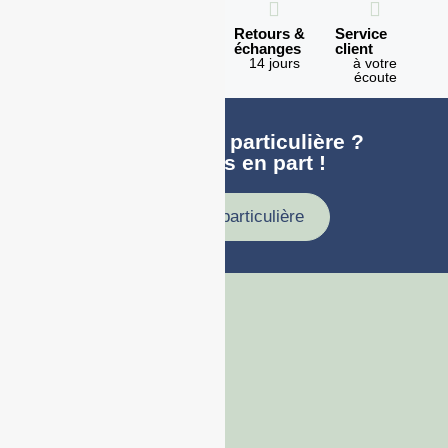
Expédition
Paiement
Retours &
Service
en 1h
100%
échanges
client
sécurisé
Lundi -
14 jours
à votre
Vendredi
écoute
Une demande particulière ?
faites nous en part !
Demande particulière