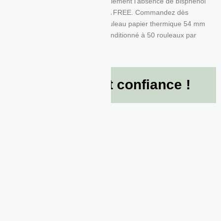
besoins. Nous garantissons également l’absence de bisphénol
A dans ce produit en papier BPA FREE. Commandez dès
maintenant et recevez votre Rouleau papier thermique 54 mm
x 50 mm x 12 mm de 48g/m² conditionné à 50 rouleaux par
boite !
Ils nous font confiance !