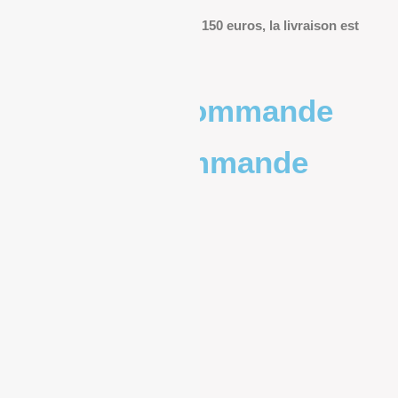
Pour les commandes de plus de 150 euros, la livraison est
offerte.
Poids de la commande
Prix de la commande
0 – 1kg
9.83€
1kg – 2kg
10.20€