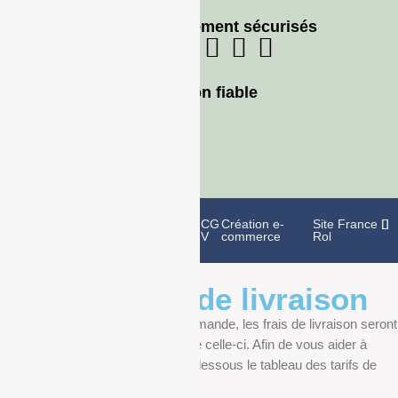
Moyens de paiement sécurisés
Livraison fiable
Politique de
Mentions
CG
Création e-
Site France
confidentialité
légales
V
commerce
Rol
Informations de livraison
Au moment de finaliser votre commande, les frais de livraison seront
déterminés en fonction du poids de celle-ci. Afin de vous aider à
anticiper, vous pourrez trouver ci-dessous le tableau des tarifs de
livraison.