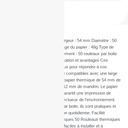
Caractéristiques techniques Largeur : 54 mm Diamètre : 50
mm Mandrin : 12 mm Grammage du papier : 48g Type de
papier : BPA FREE Conditionnement : 50 rouleaux par boite
Matière : papier thermique Utilisation et avantages Ces
rouleaux thermiques sont conçus pour répondre à vos
besoins professionnels. Ils sont compatibles avec une large
gamme d’appareils utilisant du papier thermique de 54 mm de
largeur, 50 mm de diamètre et 12 mm de mandrin. Le papier
thermique BPA FREE de 48g garantit une impression de
haute qualité tout en étant respectueux de l’environnement.
Conditionnés par 50 rouleaux par boite, ils sont pratiques et
économiques pour une utilisation quotidienne. Facilité
d’utilisation Les rouleaux thermiques 50 Rouleaux thermiques
54x50x12 30M sans BPA sont faciles à installer et à