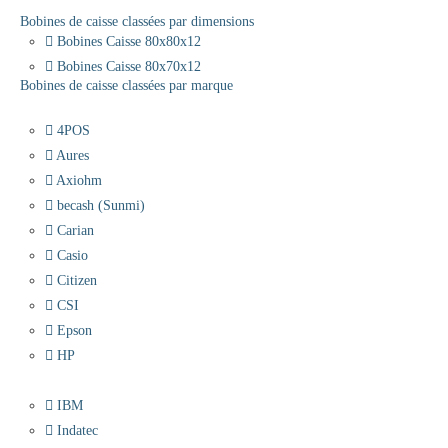
Bobines de caisse classées par dimensions
Bobines Caisse 80x80x12
Bobines Caisse 80x70x12
Bobines de caisse classées par marque
4POS
Aures
Axiohm
becash (Sunmi)
Carian
Casio
Citizen
CSI
Epson
HP
IBM
Indatec