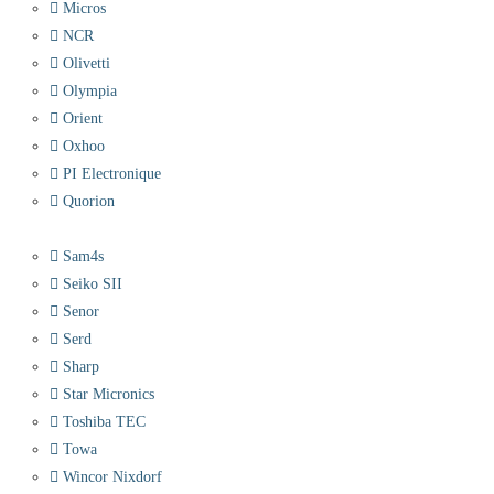
Micros
NCR
Olivetti
Olympia
Orient
Oxhoo
PI Electronique
Quorion
Sam4s
Seiko SII
Senor
Serd
Sharp
Star Micronics
Toshiba TEC
Towa
Wincor Nixdorf