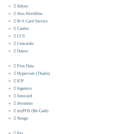
Adyen
Atos Worldline
B+S Card Service
Castles
CCV
Concardis
Datecs
First Data
Hypercom (Thales)
ICP
Ingenico
Innocard
Jeronimo
myPOS (Be-Cash)
Nexgo
Pax