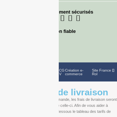
Moyens de paiement sécurisés
Livraison fiable
Politique de
Mentions
CG
Création e-
Site France
confidentialité
légales
V
commerce
Rol
Informations de livraison
Au moment de finaliser votre commande, les frais de livraison seront
déterminés en fonction du poids de celle-ci. Afin de vous aider à
anticiper, vous pourrez trouver ci-dessous le tableau des tarifs de