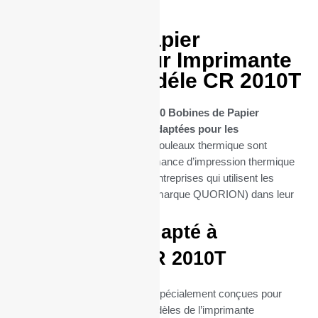
50 Bobines Papier
thermique pour Imprimante
QUORION modéle CR 2010T
Découvrez notre sélection de
50 Bobines de Papier
Thermique spécifiquement adaptées pour les
imprimantes CR 2010T
. Ces rouleaux thermique sont
conçues pour offrir une performance d’impression thermique
optimale, essentielle pour les entreprises qui utilisent les
imprimantes CR 2010T (de la marque QUORION) dans leur
quotidien.
Parfaitement adapté à
l’imprimante CR 2010T
Ces bobines thermiques sont spécialement conçues pour
s’intégrer parfaitement aux modèles de l’imprimante