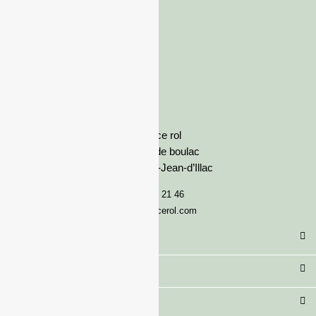
France rol
Avenue de boulac
33127 Saint-Jean-d’Illac
05 57 92 21 46
serviceclient@francerol.com
Catégorie
Secteur
Besoin d'aide ?