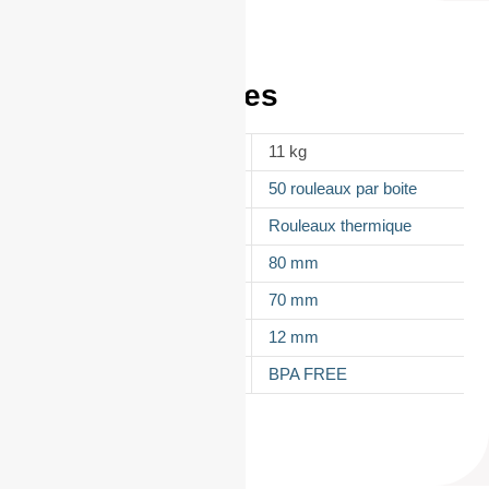
Informations
complémentaires
POIDS
11 kg
CONDITIONNEMENT
50 rouleaux par boite
APPELLATION
Rouleaux thermique
LAIZE
80 mm
DIAMÈTRE
70 mm
MANDRIN
12 mm
TYPES DE PAPIER
BPA FREE