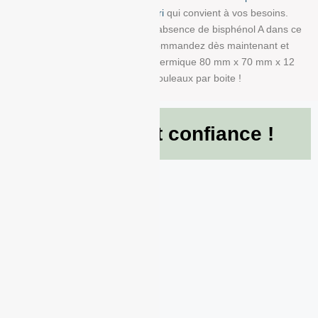
la bobine avec impression info-tri
qui convient à vos besoins.
Nous garantissons également l’absence de bisphénol A dans ce
produit en papier BPA FREE. Commandez dès maintenant et
recevez votre Rouleau papier thermique 80 mm x 70 mm x 12
mm de g/m² conditionné à 50 Rouleaux par boite !
Ils nous font confiance !