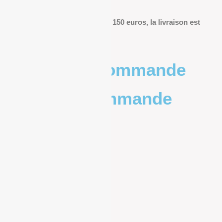
livraison.
Pour les commandes de plus de 150 euros, la livraison est
offerte.
Poids de la commande
Prix de la commande
0 – 1kg
9.83€
1kg – 2kg