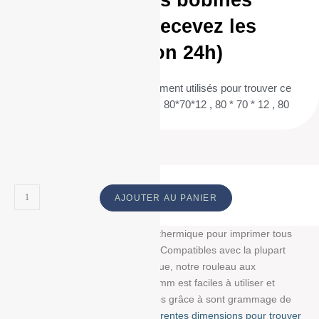
Commandez vos bobines
aujourd’hui et recevez les
demain (livraison 24h)
(Termes de recherche fréquemment utilisés pour trouver ce
produit : 80/70/12 , 80 / 70 / 12 , 80*70*12 , 80 * 70 * 12 , 80
70 12 ) ID :
AJOUTER AU PANIER
Découvrez notre bobine papier thermique pour imprimer tous
vos tickets, reçus, et étiquettes. Compatibles avec la plupart
des imprimantes papier thermique, notre rouleau aux
dimensions : 80 mm/70 mm/12 mm est faciles à utiliser et
résistent à la lumière et au temps grâce à sont grammage de
g/m². Choisissez parmi
nos différentes dimensions pour trouver