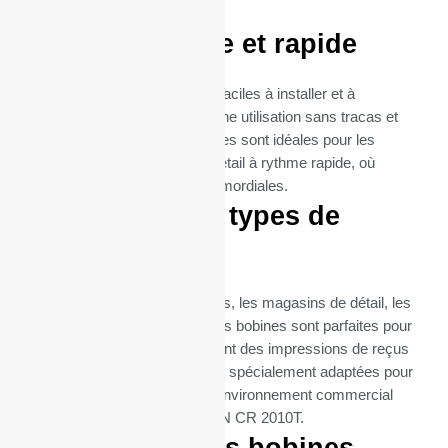
imprimante CR 2010T.
Utilisation facile et rapide
Les rouleaux thermiques sont faciles à installer et à
remplacer, garantissant ainsi une utilisation sans tracas et
une maintenance minimale. Elles sont idéales pour les
environnements de vente au détail à rythme rapide, où
l’efficacité et la rapidité sont primordiales.
Idéal pour tous types de
commerces
Que ce soit pour les restaurants, les magasins de détail, les
supermarchés ou les cafés, ces bobines sont parfaites pour
toutes les entreprises qui exigent des impressions de reçus
fréquentes et fiables. Elles sont spécialement adaptées pour
répondre aux besoins de tout environnement commercial
utilisant l’imprimante QUORION CR 2010T.