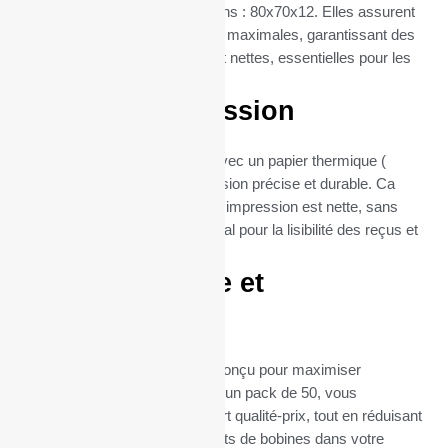
thermique CR 2010T (dimentions : 80x70x12. Elles assurent
une compatibilité et une fiabilité maximales, garantissant des
impressions de reçus claires et nettes, essentielles pour les
Imprimantes tickets.
Qualité d’impression
Chaque bobine est fabriquée avec un papier thermique (
55gr), garantissant une impression précise et durable. Ca
grammage assure que chaque impression est nette, sans
bavures ni flou, ce qui est crucial pour la lisibilité des reçus et
la satisfaction client.
Format pratique et
économique
Le format de ces bobines est conçu pour maximiser
l’efficacité et la durabilité. Avec un pack de 50, vous
bénéficiez d’un excellent rapport qualité-prix, tout en réduisant
la fréquence des remplacements de bobines dans votre