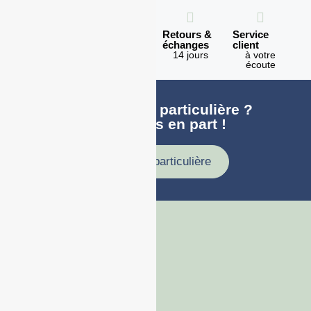
Expédition
Paiement
Retours &
Service
en 1h
100%
échanges
client
sécurisé
Lundi -
14 jours
à votre
Vendredi
écoute
Une demande particulière ?
faites nous en part !
Demande particulière