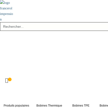
Skip
to
content
Search
for:
Produits populaires
Bobines Thermique
Bobines TPE
Bobine