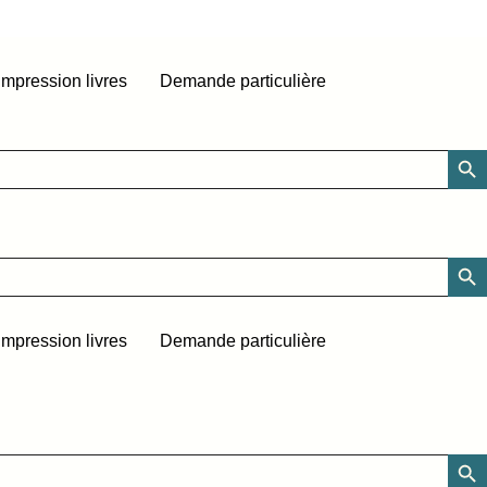
Impression livres
Demande particulière
SEARCH
SEARCH
Impression livres
Demande particulière
SEARCH