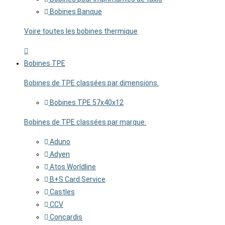
Bobines Banque
Voire toutes les bobines thermique
Bobines TPE
Bobines de TPE classées par dimensions.
Bobines TPE 57x40x12
Bobines de TPE classées par marque.
Aduno
Adyen
Atos Worldline
B+S Card Service
Castles
CCV
Concardis