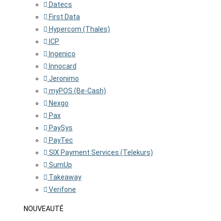
Datecs
First Data
Hypercom (Thales)
ICP
Ingenico
Innocard
Jeronimo
myPOS (Be-Cash)
Nexgo
Pax
PaySys
PayTec
SIX Payment Services (Telekurs)
SumUp
Takeaway
Verifone
NOUVEAUTÉ