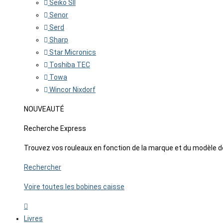
Seiko SII
Senor
Serd
Sharp
Star Micronics
Toshiba TEC
Towa
Wincor Nixdorf
NOUVEAUTÉ
Recherche Express
Trouvez vos rouleaux en fonction de la marque et du modèle d
Rechercher
Voire toutes les bobines caisse
Livres