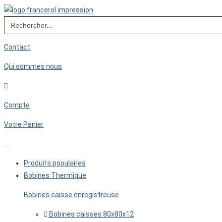
Skip
Search
to
for:
content
Contact
Qui sommes nous
Compte
Votre Panier
Produits populaires
Bobines Thermique
Bobines caisse enregistreuse
Bobines caisses 80x80x12