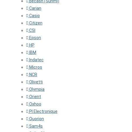
becash (Sunmi)
Carian
Casio
Citizen
CSI
Epson
HP
IBM
Indatec
Micros
NCR
Olivetti
Olympia
Orient
Oxhoo
PI Electronique
Quorion
Sam4s