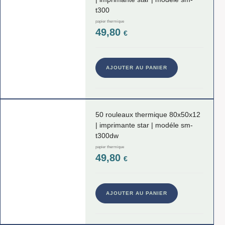
t300
papier thermique
49,80
€
AJOUTER AU PANIER
50 rouleaux thermique 80x50x12
| imprimante star | modéle sm-
t300dw
papier thermique
49,80
€
AJOUTER AU PANIER