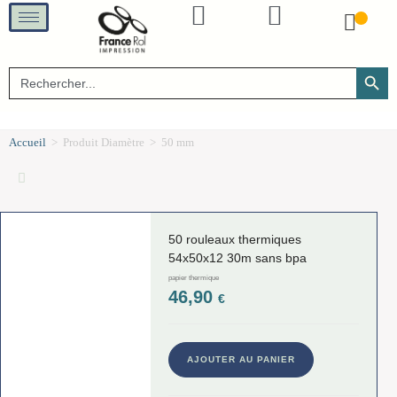
SEARCH B
Search
for:
Accueil
>
Produit Diamètre
>
50 mm
50 rouleaux thermiques
54x50x12 30m sans bpa
papier thermique
46,90
€
AJOUTER AU PANIER