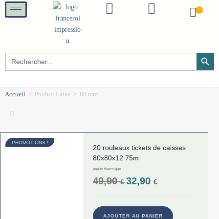
SEARCH B
Search
for:
Accueil
>
Produit Laize
>
80 mm
PROMOTIONS !
20 rouleaux tickets de caisses
80x80x12 75m
papier thermique
49,90
32,90
€
€
AJOUTER AU PANIER