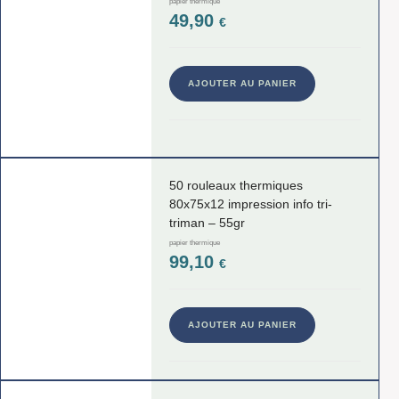
papier thermique
49,90
€
AJOUTER AU PANIER
50 rouleaux thermiques
80x75x12 impression info tri-
triman – 55gr
papier thermique
99,10
€
AJOUTER AU PANIER