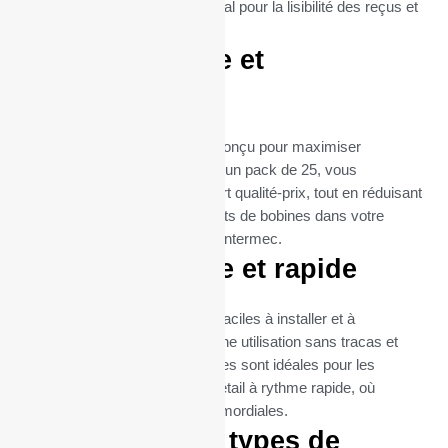
bavures ni flou, ce qui est crucial pour la lisibilité des reçus et
la satisfaction client.
Format pratique et
économique
Le format de ces bobines est conçu pour maximiser
l’efficacité et la durabilité. Avec un pack de 25, vous
bénéficiez d’un excellent rapport qualité-prix, tout en réduisant
la fréquence des remplacements de bobines dans votre
imprimante PR3 – imprimante intermec.
Utilisation facile et rapide
Les rouleaux thermiques sont faciles à installer et à
remplacer, garantissant ainsi une utilisation sans tracas et
une maintenance minimale. Elles sont idéales pour les
environnements de vente au détail à rythme rapide, où
l’efficacité et la rapidité sont primordiales.
Idéal pour tous types de