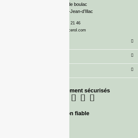
Avenue de boulac
33127 Saint-Jean-d’Illac
05 57 92 21 46
serviceclient@francerol.com
Catégorie
Secteur
Besoin d'aide ?
Moyens de paiement sécurisés
Livraison fiable