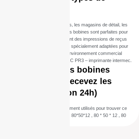
commerces
Que ce soit pour les restaurants, les magasins de détail, les
supermarchés ou les cafés, ces bobines sont parfaites pour
toutes les entreprises qui exigent des impressions de reçus
fréquentes et fiables. Elles sont spécialement adaptées pour
répondre aux besoins de tout environnement commercial
utilisant l’imprimante INTERMEC PR3 – imprimante intermec.
Commandez vos bobines
aujourd’hui et recevez les
demain (livraison 24h)
(Termes de recherche fréquemment utilisés pour trouver ce
produit : 80/50/12 , 80 / 50 / 12 , 80*50*12 , 80 * 50 * 12 , 80
50 12 ) ID :