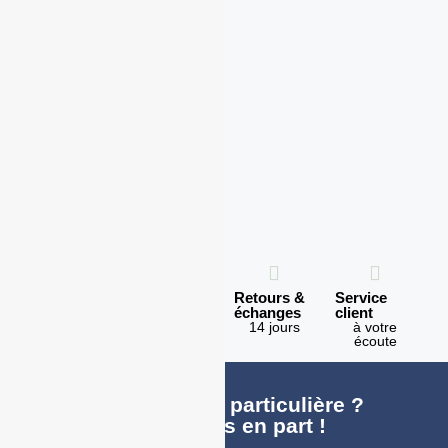
Expédition
Paiement
Retours &
Service
en 1h
100%
échanges
client
sécurisé
Lundi -
14 jours
à votre
Vendredi
écoute
Une demande particulière ?
faites nous en part !