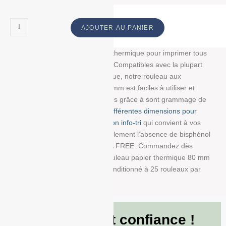
AJOUTER AU PANIER
Découvrez notre bobine papier thermique pour imprimer tous
vos tickets, reçus, et étiquettes. Compatibles avec la plupart
des imprimantes papier thermique, notre rouleau aux
dimensions : 80 mm/40 mm/12 mm est faciles à utiliser et
résistent à la lumière et au temps grâce à sont grammage de
48g/m². Choisissez parmi
nos différentes dimensions pour
trouver la bobine avec impression info-tri
qui convient à vos
besoins. Nous garantissons également l’absence de bisphénol
A dans ce produit en papier BPA FREE. Commandez dès
maintenant et recevez votre Rouleau papier thermique 80 mm
x 40 mm x 12 mm de 48g/m² conditionné à 25 rouleaux par
boite !
Ils nous font confiance !