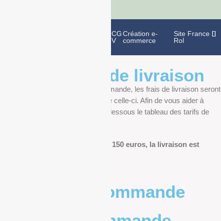
Politique de
Mentions
CG
Création e-
Site France
confidentialité
légales
V
commerce
Rol
Informations de livraison
Au moment de finaliser votre commande, les frais de livraison seront
déterminés en fonction du poids de celle-ci. Afin de vous aider à
anticiper, vous pourrez trouver ci-dessous le tableau des tarifs de
livraison.
Pour les commandes de plus de 150 euros, la livraison est
offerte.
Poids de la commande
Prix de la commande