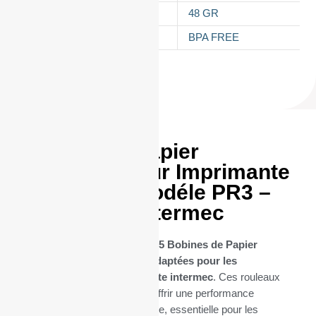
GRAMMAGE DU PAPIER
48 GR
TYPES DE PAPIER
BPA FREE
25 Bobines Papier
thermique pour Imprimante
INTERMEC modéle PR3 –
imprimante intermec
Découvrez notre sélection de
25 Bobines de Papier
Thermique spécifiquement adaptées pour les
imprimantes PR3 – imprimante intermec
. Ces rouleaux
thermique sont conçues pour offrir une performance
d’impression thermique optimale, essentielle pour les