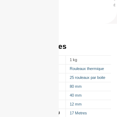
É
t
e
)
Informations
complémentaires
POIDS
1 kg
APPELLATION
Rouleaux thermique
CONDITIONNEMENT
25 rouleaux par boite
LAIZE
80 mm
DIAMÈTRE
40 mm
MANDRIN
12 mm
LONGUEUR DU ROULEAU
17 Metres