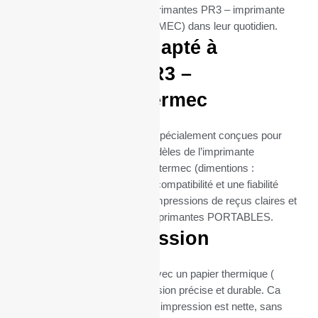
entreprises qui utilisent les imprimantes PR3 – imprimante
intermec (de la marque INTERMEC) dans leur quotidien.
Parfaitement adapté à
l’imprimante PR3 –
imprimante intermec
Ces bobines thermiques sont spécialement conçues pour
s’intégrer parfaitement aux modèles de l’imprimante
thermique PR3 – imprimante intermec (dimentions :
80x40x12. Elles assurent une compatibilité et une fiabilité
maximales, garantissant des impressions de reçus claires et
nettes, essentielles pour les imprimantes PORTABLES.
Qualité d’impression
Chaque bobine est fabriquée avec un papier thermique (
55gr), garantissant une impression précise et durable. Ca
grammage assure que chaque impression est nette, sans