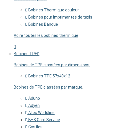
Bobines Thermique couleur
Bobines pour imprimantes de taxis
Bobines Banque
Voire toutes les bobines thermique
Bobines TPE
Bobines de TPE classées par dimensions.
Bobines TPE 57x40x12
Bobines de TPE classées par marque.
Aduno
Adyen
Atos Worldline
B+S Card Service
Castles