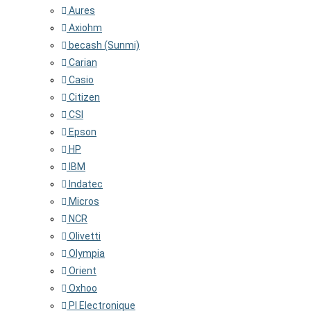
Aures
Axiohm
becash (Sunmi)
Carian
Casio
Citizen
CSI
Epson
HP
IBM
Indatec
Micros
NCR
Olivetti
Olympia
Orient
Oxhoo
PI Electronique