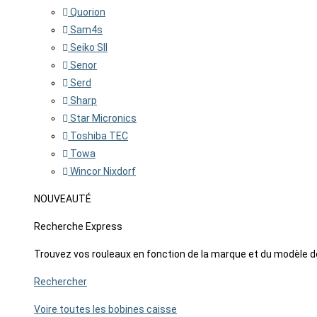
Quorion
Sam4s
Seiko SII
Senor
Serd
Sharp
Star Micronics
Toshiba TEC
Towa
Wincor Nixdorf
NOUVEAUTÉ
Recherche Express
Trouvez vos rouleaux en fonction de la marque et du modèle d
Rechercher
Voire toutes les bobines caisse