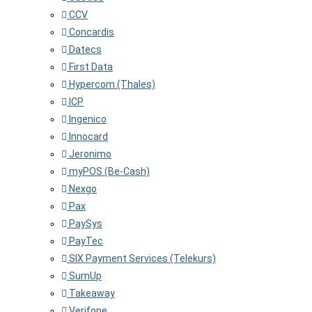
CCV
Concardis
Datecs
First Data
Hypercom (Thales)
ICP
Ingenico
Innocard
Jeronimo
myPOS (Be-Cash)
Nexgo
Pax
PaySys
PayTec
SIX Payment Services (Telekurs)
SumUp
Takeaway
Verifone