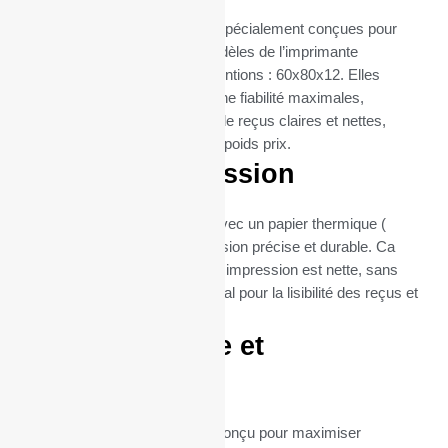
Ces bobines thermiques sont spécialement conçues pour
s’intégrer parfaitement aux modèles de l’imprimante
thermique ODP200 H -III (dimentions : 60x80x12. Elles
assurent une compatibilité et une fiabilité maximales,
garantissant des impressions de reçus claires et nettes,
essentielles pour les Balances poids prix.
Qualité d’impression
Chaque bobine est fabriquée avec un papier thermique (
55gr), garantissant une impression précise et durable. Ca
grammage assure que chaque impression est nette, sans
bavures ni flou, ce qui est crucial pour la lisibilité des reçus et
la satisfaction client.
Format pratique et
économique
Le format de ces bobines est conçu pour maximiser