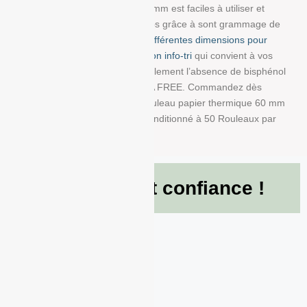
dimensions : 60 mm/80 mm/12 mm est faciles à utiliser et
résistent à la lumière et au temps grâce à sont grammage de
80g/m². Choisissez parmi
nos différentes dimensions pour
trouver la bobine avec impression info-tri
qui convient à vos
besoins. Nous garantissons également l’absence de bisphénol
A dans ce produit en papier BPA FREE. Commandez dès
maintenant et recevez votre Rouleau papier thermique 60 mm
x 80 mm x 12 mm de 80g/m² conditionné à 50 Rouleaux par
boite !
Ils nous font confiance !