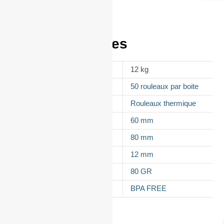
Informations
complémentaires
POIDS
12 kg
CONDITIONNEMENT
50 rouleaux par boite
APPELLATION
Rouleaux thermique
LAIZE
60 mm
DIAMÈTRE
80 mm
MANDRIN
12 mm
GRAMMAGE DU PAPIER
80 GR
TYPES DE PAPIER
BPA FREE