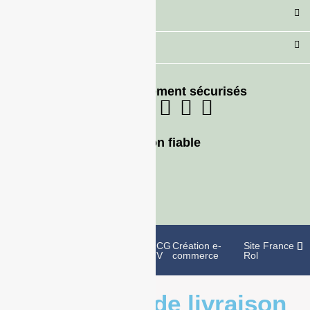
Secteur
Besoin d'aide ?
Moyens de paiement sécurisés
Livraison fiable
Politique de
Mentions
CG
Création e-
Site France
confidentialité
légales
V
commerce
Rol
Informations de livraison