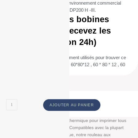
répondre aux besoins de tout environnement commercial
utilisant l’imprimante AURES ODP200 H -III.
Commandez vos bobines
aujourd’hui et recevez les
demain (livraison 24h)
(Termes de recherche fréquemment utilisés pour trouver ce
produit : 60/80/12 , 60 / 80 / 12 , 60*80*12 , 60 * 80 * 12 , 60
80 12 ) ID :
AJOUTER AU PANIER
Découvrez notre bobine papier thermique pour imprimer tous
vos tickets, reçus, et étiquettes. Compatibles avec la plupart
des imprimantes papier thermique, notre rouleau aux