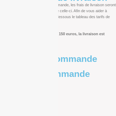
Au moment de finaliser votre commande, les frais de livraison seront
déterminés en fonction du poids de celle-ci. Afin de vous aider à
anticiper, vous pourrez trouver ci-dessous le tableau des tarifs de
livraison.
Pour les commandes de plus de 150 euros, la livraison est
offerte.
Poids de la commande
Prix de la commande
0 – 1kg
9.83€