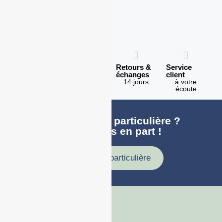
Expédition
Paiement
Retours &
Service
en 1h
100%
échanges
client
sécurisé
Lundi -
14 jours
à votre
Vendredi
écoute
Une demande particulière ?
faites nous en part !
Demande particulière