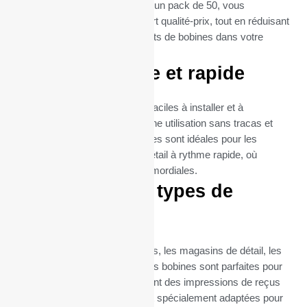
l’efficacité et la durabilité. Avec un pack de 50, vous
bénéficiez d’un excellent rapport qualité-prix, tout en réduisant
la fréquence des remplacements de bobines dans votre
imprimante ODP200 H -III.
Utilisation facile et rapide
Les rouleaux thermiques sont faciles à installer et à
remplacer, garantissant ainsi une utilisation sans tracas et
une maintenance minimale. Elles sont idéales pour les
environnements de vente au détail à rythme rapide, où
l’efficacité et la rapidité sont primordiales.
Idéal pour tous types de
commerces
Que ce soit pour les restaurants, les magasins de détail, les
supermarchés ou les cafés, ces bobines sont parfaites pour
toutes les entreprises qui exigent des impressions de reçus
fréquentes et fiables. Elles sont spécialement adaptées pour