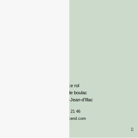
France rol
Avenue de boulac
33127 Saint-Jean-d’Illac
05 57 92 21 46
serviceclient@francerol.com
Catégorie