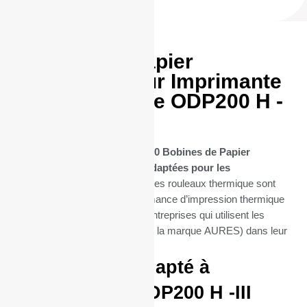
50 Bobines Papier
thermique pour Imprimante
AURES modéle ODP200 H -
III
Découvrez notre sélection de
50 Bobines de Papier
Thermique spécifiquement adaptées pour les
imprimantes ODP200 H -III
. Ces rouleaux thermique sont
conçues pour offrir une performance d’impression thermique
optimale, essentielle pour les entreprises qui utilisent les
imprimantes ODP200 H -III (de la marque AURES) dans leur
quotidien.
Parfaitement adapté à
l’imprimante ODP200 H -III