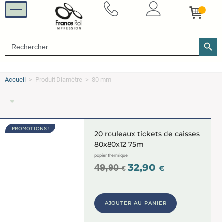
SEARCH B
Search
for:
Accueil
>
Produit Diamètre
>
80 mm
PROMOTIONS !
20 rouleaux tickets de caisses
80x80x12 75m
papier thermique
32,90
49,90
€
€
AJOUTER AU PANIER