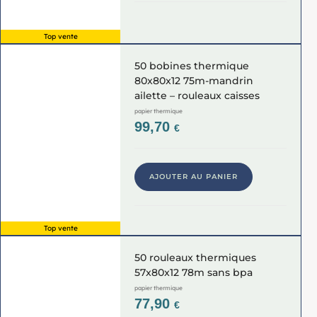
Top vente
50 bobines thermique
80x80x12 75m-mandrin
ailette – rouleaux caisses
papier thermique
99,70
€
AJOUTER AU PANIER
Top vente
50 rouleaux thermiques
57x80x12 78m sans bpa
papier thermique
77,90
€