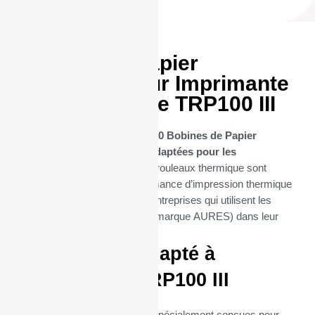
50 Bobines Papier
thermique pour Imprimante
AURES modéle TRP100 III
Découvrez notre sélection de
50 Bobines de Papier
Thermique spécifiquement adaptées pour les
imprimantes TRP100 III
. Ces rouleaux thermique sont
conçues pour offrir une performance d’impression thermique
optimale, essentielle pour les entreprises qui utilisent les
imprimantes TRP100 III (de la marque AURES) dans leur
quotidien.
Parfaitement adapté à
l’imprimante TRP100 III