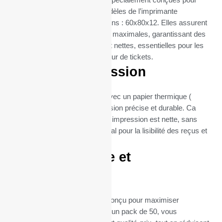
Ces bobines thermiques sont spécialement conçues pour
s’intégrer parfaitement aux modèles de l’imprimante
thermique TRP100 III (dimentions : 60x80x12. Elles assurent
une compatibilité et une fiabilité maximales, garantissant des
impressions de reçus claires et nettes, essentielles pour les
Automates, bornes et distributeur de tickets.
Qualité d’impression
Chaque bobine est fabriquée avec un papier thermique (
80gr), garantissant une impression précise et durable. Ca
grammage assure que chaque impression est nette, sans
bavures ni flou, ce qui est crucial pour la lisibilité des reçus et
la satisfaction client.
Format pratique et
économique
Le format de ces bobines est conçu pour maximiser
l’efficacité et la durabilité. Avec un pack de 50, vous