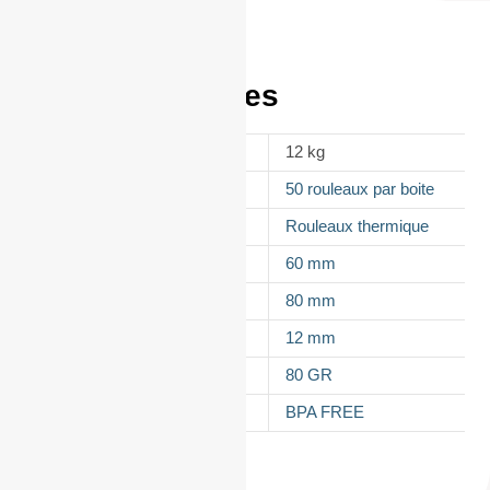
Informations
complémentaires
POIDS
12 kg
CONDITIONNEMENT
50 rouleaux par boite
APPELLATION
Rouleaux thermique
LAIZE
60 mm
DIAMÈTRE
80 mm
MANDRIN
12 mm
GRAMMAGE DU PAPIER
80 GR
TYPES DE PAPIER
BPA FREE