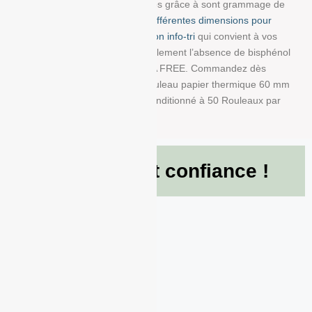
résistent à la lumière et au temps grâce à sont grammage de
80g/m². Choisissez parmi
nos différentes dimensions pour
trouver la bobine avec impression info-tri
qui convient à vos
besoins. Nous garantissons également l’absence de bisphénol
A dans ce produit en papier BPA FREE. Commandez dès
maintenant et recevez votre Rouleau papier thermique 60 mm
x 80 mm x 12 mm de 80g/m² conditionné à 50 Rouleaux par
boite !
Ils nous font confiance !