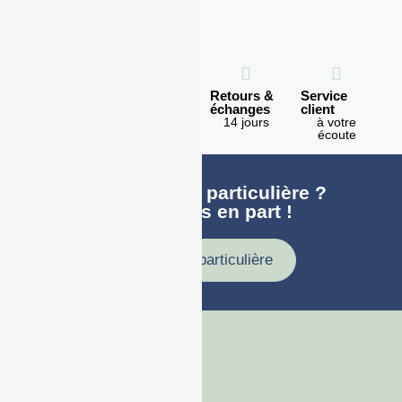
Expédition
Paiement
Retours &
Service
en 1h
100%
échanges
client
sécurisé
Lundi -
14 jours
à votre
Vendredi
écoute
Une demande particulière ?
faites nous en part !
Demande particulière