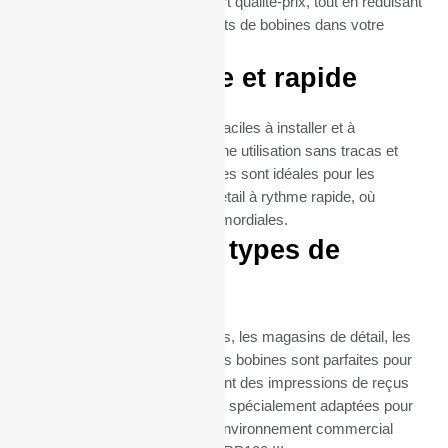
bénéficiez d’un excellent rapport qualité-prix, tout en réduisant
la fréquence des remplacements de bobines dans votre
imprimante TRP100 III.
Utilisation facile et rapide
Les rouleaux thermiques sont faciles à installer et à
remplacer, garantissant ainsi une utilisation sans tracas et
une maintenance minimale. Elles sont idéales pour les
environnements de vente au détail à rythme rapide, où
l’efficacité et la rapidité sont primordiales.
Idéal pour tous types de
commerces
Que ce soit pour les restaurants, les magasins de détail, les
supermarchés ou les cafés, ces bobines sont parfaites pour
toutes les entreprises qui exigent des impressions de reçus
fréquentes et fiables. Elles sont spécialement adaptées pour
répondre aux besoins de tout environnement commercial