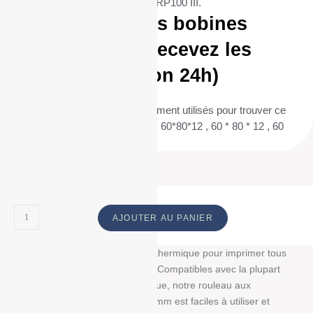
utilisant l’imprimante AURES TRP100 III.
Commandez vos bobines
aujourd’hui et recevez les
demain (livraison 24h)
(Termes de recherche fréquemment utilisés pour trouver ce
produit : 60/80/12 , 60 / 80 / 12 , 60*80*12 , 60 * 80 * 12 , 60
80 12 ) ID :
AJOUTER AU PANIER
Découvrez notre bobine papier thermique pour imprimer tous
vos tickets, reçus, et étiquettes. Compatibles avec la plupart
des imprimantes papier thermique, notre rouleau aux
dimensions : 60 mm/80 mm/12 mm est faciles à utiliser et