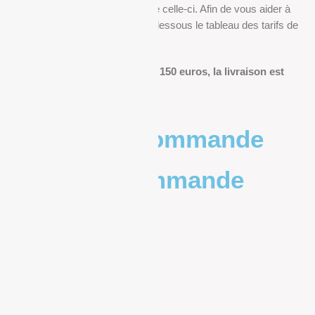
déterminés en fonction du poids de celle-ci. Afin de vous aider à
anticiper, vous pourrez trouver ci-dessous le tableau des tarifs de
livraison.
Pour les commandes de plus de 150 euros, la livraison est
offerte.
Poids de la commande
Prix de la commande
0 – 1kg
9.83€
1kg – 2kg