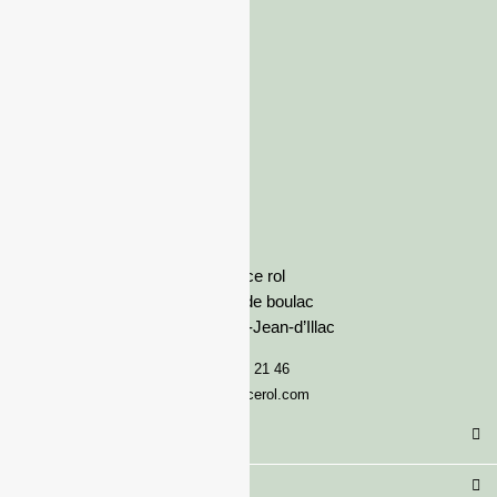
France rol
Avenue de boulac
33127 Saint-Jean-d’Illac
05 57 92 21 46
serviceclient@francerol.com
Catégorie
Secteur