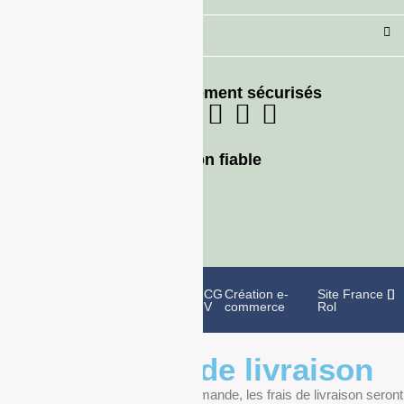
Besoin d'aide ?
Moyens de paiement sécurisés
Livraison fiable
Politique de
Mentions
CG
Création e-
Site France
confidentialité
légales
V
commerce
Rol
Informations de livraison
Au moment de finaliser votre commande, les frais de livraison seront