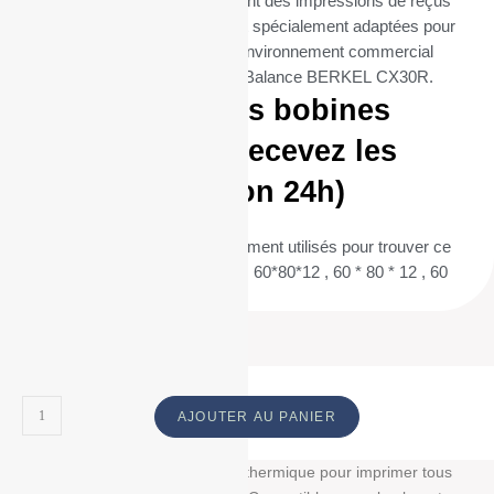
toutes les entreprises qui exigent des impressions de reçus
fréquentes et fiables. Elles sont spécialement adaptées pour
répondre aux besoins de tout environnement commercial
utilisant l’imprimante BERKEL Balance BERKEL CX30R.
Commandez vos bobines
aujourd’hui et recevez les
demain (livraison 24h)
(Termes de recherche fréquemment utilisés pour trouver ce
produit : 60/80/12 , 60 / 80 / 12 , 60*80*12 , 60 * 80 * 12 , 60
80 12 ) ID :
AJOUTER AU PANIER
Découvrez notre bobine papier thermique pour imprimer tous