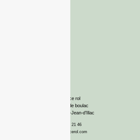
France rol
Avenue de boulac
33127 Saint-Jean-d’Illac
05 57 92 21 46
serviceclient@francerol.com