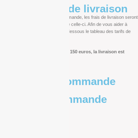
Informations de livraison
Au moment de finaliser votre commande, les frais de livraison seront
déterminés en fonction du poids de celle-ci. Afin de vous aider à
anticiper, vous pourrez trouver ci-dessous le tableau des tarifs de
livraison.
Pour les commandes de plus de 150 euros, la livraison est
offerte.
Poids de la commande
Prix de la commande
0 – 1kg
9.83€