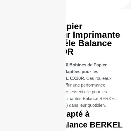
50 Bobines Papier
thermique pour Imprimante
BERKEL modéle Balance
BERKEL CX30R
Découvrez notre sélection de
50 Bobines de Papier
Thermique spécifiquement adaptées pour les
imprimantes Balance BERKEL CX30R
. Ces rouleaux
thermique sont conçues pour offrir une performance
d’impression thermique optimale, essentielle pour les
entreprises qui utilisent les imprimantes Balance BERKEL
CX30R (de la marque BERKEL) dans leur quotidien.
Parfaitement adapté à
l’imprimante Balance BERKEL