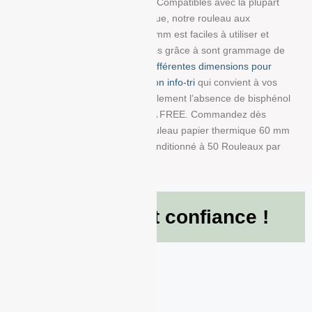
vos tickets, reçus, et étiquettes. Compatibles avec la plupart
des imprimantes papier thermique, notre rouleau aux
dimensions : 60 mm/80 mm/12 mm est faciles à utiliser et
résistent à la lumière et au temps grâce à sont grammage de
80g/m². Choisissez parmi
nos différentes dimensions pour
trouver la bobine avec impression info-tri
qui convient à vos
besoins. Nous garantissons également l’absence de bisphénol
A dans ce produit en papier BPA FREE. Commandez dès
maintenant et recevez votre Rouleau papier thermique 60 mm
x 80 mm x 12 mm de 80g/m² conditionné à 50 Rouleaux par
boite !
Ils nous font confiance !