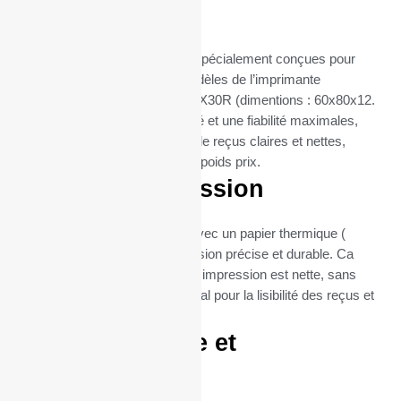
CX30R
Ces bobines thermiques sont spécialement conçues pour
s’intégrer parfaitement aux modèles de l’imprimante
thermique Balance BERKEL CX30R (dimentions : 60x80x12.
Elles assurent une compatibilité et une fiabilité maximales,
garantissant des impressions de reçus claires et nettes,
essentielles pour les Balances poids prix.
Qualité d’impression
Chaque bobine est fabriquée avec un papier thermique (
55gr), garantissant une impression précise et durable. Ca
grammage assure que chaque impression est nette, sans
bavures ni flou, ce qui est crucial pour la lisibilité des reçus et
la satisfaction client.
Format pratique et
économique