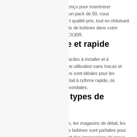
Le format de ces bobines est conçu pour maximiser
l’efficacité et la durabilité. Avec un pack de 50, vous
bénéficiez d’un excellent rapport qualité-prix, tout en réduisant
la fréquence des remplacements de bobines dans votre
imprimante Balance BERKEL CX30R.
Utilisation facile et rapide
Les rouleaux thermiques sont faciles à installer et à
remplacer, garantissant ainsi une utilisation sans tracas et
une maintenance minimale. Elles sont idéales pour les
environnements de vente au détail à rythme rapide, où
l’efficacité et la rapidité sont primordiales.
Idéal pour tous types de
commerces
Que ce soit pour les restaurants, les magasins de détail, les
supermarchés ou les cafés, ces bobines sont parfaites pour