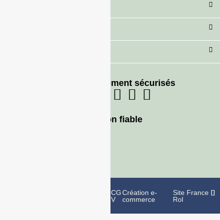
Catégorie
Secteur
Besoin d'aide ?
Moyens de paiement sécurisés
Livraison fiable
Politique de
Mentions
CG
Création e-
Site France
confidentialité
légales
V
commerce
Rol