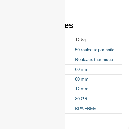
Informations
complémentaires
POIDS
12 kg
CONDITIONNEMENT
50 rouleaux par boite
APPELLATION
Rouleaux thermique
LAIZE
60 mm
DIAMÈTRE
80 mm
MANDRIN
12 mm
GRAMMAGE DU PAPIER
80 GR
TYPES DE PAPIER
BPA FREE