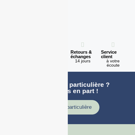
Expédition
Paiement
Retours &
Service
en 1h
100%
échanges
client
sécurisé
Lundi -
14 jours
à votre
Vendredi
écoute
Une demande particulière ?
faites nous en part !
Demande particulière