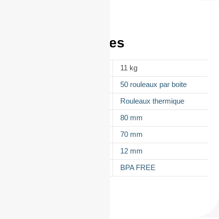
Informations
complémentaires
POIDS
11 kg
CONDITIONNEMENT
50 rouleaux par boite
APPELLATION
Rouleaux thermique
LAIZE
80 mm
DIAMÈTRE
70 mm
MANDRIN
12 mm
TYPES DE PAPIER
BPA FREE