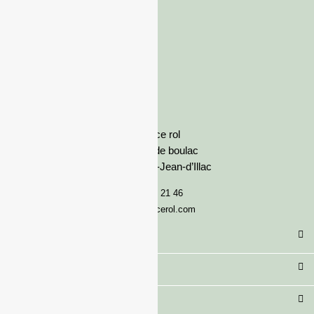
France rol
Avenue de boulac
33127 Saint-Jean-d’Illac
05 57 92 21 46
serviceclient@francerol.com
Catégorie
Secteur
Besoin d'aide ?