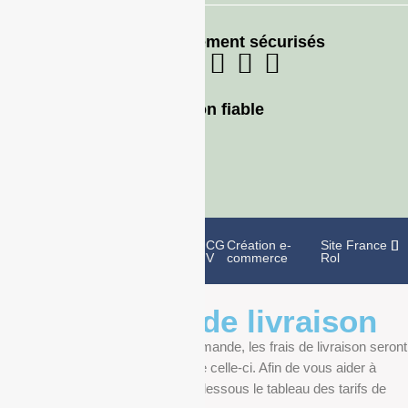
Moyens de paiement sécurisés
Livraison fiable
Politique de
Mentions
CG
Création e-
Site France
confidentialité
légales
V
commerce
Rol
Informations de livraison
Au moment de finaliser votre commande, les frais de livraison seront
déterminés en fonction du poids de celle-ci. Afin de vous aider à
anticiper, vous pourrez trouver ci-dessous le tableau des tarifs de