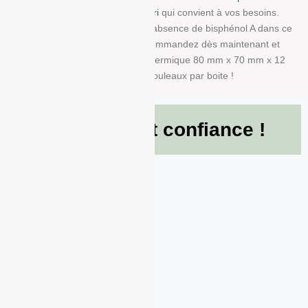
la bobine avec impression info-tri
qui convient à vos besoins.
Nous garantissons également l’absence de bisphénol A dans ce
produit en papier BPA FREE. Commandez dès maintenant et
recevez votre Rouleau papier thermique 80 mm x 70 mm x 12
mm de g/m² conditionné à 50 Rouleaux par boite !
Ils nous font confiance !