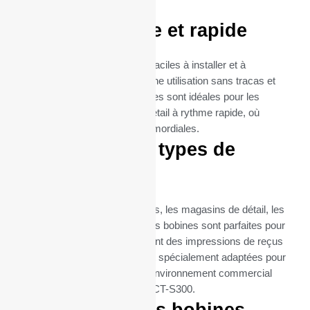
imprimante CT-S300.
Utilisation facile et rapide
Les rouleaux thermiques sont faciles à installer et à
remplacer, garantissant ainsi une utilisation sans tracas et
une maintenance minimale. Elles sont idéales pour les
environnements de vente au détail à rythme rapide, où
l’efficacité et la rapidité sont primordiales.
Idéal pour tous types de
commerces
Que ce soit pour les restaurants, les magasins de détail, les
supermarchés ou les cafés, ces bobines sont parfaites pour
toutes les entreprises qui exigent des impressions de reçus
fréquentes et fiables. Elles sont spécialement adaptées pour
répondre aux besoins de tout environnement commercial
utilisant l’imprimante CITIZEN CT-S300.