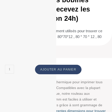
Commandez vos bobines
aujourd’hui et recevez les
demain (livraison 24h)
(Termes de recherche fréquemment utilisés pour trouver ce
produit : 80/70/12 , 80 / 70 / 12 , 80*70*12 , 80 * 70 * 12 , 80
70 12 ) ID :
AJOUTER AU PANIER
Découvrez notre bobine papier thermique pour imprimer tous
vos tickets, reçus, et étiquettes. Compatibles avec la plupart
des imprimantes papier thermique, notre rouleau aux
dimensions : 80 mm/70 mm/12 mm est faciles à utiliser et
résistent à la lumière et au temps grâce à sont grammage de
g/m². Choisissez parmi
nos différentes dimensions pour trouver