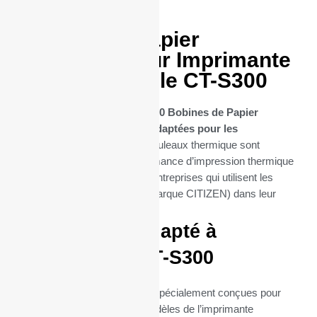
50 Bobines Papier
thermique pour Imprimante
CITIZEN modéle CT-S300
Découvrez notre sélection de
50 Bobines de Papier
Thermique spécifiquement adaptées pour les
imprimantes CT-S300
. Ces rouleaux thermique sont
conçues pour offrir une performance d’impression thermique
optimale, essentielle pour les entreprises qui utilisent les
imprimantes CT-S300 (de la marque CITIZEN) dans leur
quotidien.
Parfaitement adapté à
l’imprimante CT-S300
Ces bobines thermiques sont spécialement conçues pour
s’intégrer parfaitement aux modèles de l’imprimante