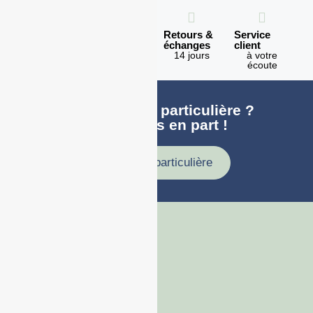
Expédition
Paiement
Retours &
Service
en 1h
100%
échanges
client
sécurisé
Lundi -
14 jours
à votre
Vendredi
écoute
Une demande particulière ?
faites nous en part !
Demande particulière