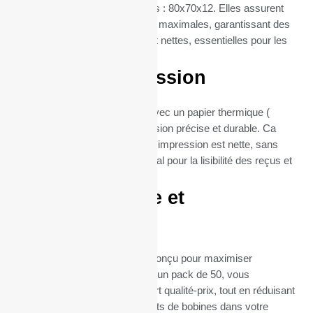
thermique CT-S300 (dimentions : 80x70x12. Elles assurent
une compatibilité et une fiabilité maximales, garantissant des
impressions de reçus claires et nettes, essentielles pour les
Imprimantes tickets.
Qualité d’impression
Chaque bobine est fabriquée avec un papier thermique (
55gr), garantissant une impression précise et durable. Ca
grammage assure que chaque impression est nette, sans
bavures ni flou, ce qui est crucial pour la lisibilité des reçus et
la satisfaction client.
Format pratique et
économique
Le format de ces bobines est conçu pour maximiser
l’efficacité et la durabilité. Avec un pack de 50, vous
bénéficiez d’un excellent rapport qualité-prix, tout en réduisant
la fréquence des remplacements de bobines dans votre