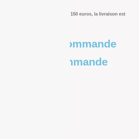
livraison.
Pour les commandes de plus de 150 euros, la livraison est
offerte.
Poids de la commande
Prix de la commande
0 – 1kg
9.83€
1kg – 2kg