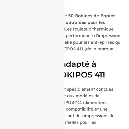
OKIPOS 411
Découvrez notre sélection de
50 Bobines de Papier
Thermique spécifiquement adaptées pour les
imprimantes OKIPOS 411
. Ces rouleaux thermique
sont conçues pour offrir une performance d’impression
thermique optimale, essentielle pour les entreprises qui
utilisent les imprimantes OKIPOS 411 (de la marque
OKI) dans leur quotidien.
Parfaitement adapté à
l’imprimante OKIPOS 411
Ces bobines thermiques sont spécialement conçues
pour s’intégrer parfaitement aux modèles de
l’imprimante thermique OKIPOS 411 (dimentions :
80x70x12. Elles assurent une compatibilité et une
fiabilité maximales, garantissant des impressions de
reçus claires et nettes, essentielles pour les
Imprimantes tickets.