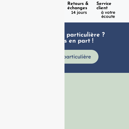
Expédition
Paiement
Retours &
Service
100%
en 1h
échanges
client
sécurisé
Lundi -
14 jours
à votre
Vendredi
écoute
Une demande particulière ?
faites nous en part !
Demande particulière