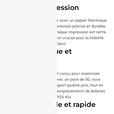
Qualité d’impression
Chaque bobine est fabriquée avec un papier thermique
( 55gr), garantissant une impression précise et durable.
Ca grammage assure que chaque impression est nette,
sans bavures ni flou, ce qui est crucial pour la lisibilité
des reçus et la satisfaction client.
Format pratique et
économique
Le format de ces bobines est conçu pour maximiser
l’efficacité et la durabilité. Avec un pack de 50, vous
bénéficiez d’un excellent rapport qualité-prix, tout en
réduisant la fréquence des remplacements de bobines
dans votre imprimante OKIPOS 411.
Utilisation facile et rapide