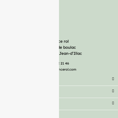
France rol
Avenue de boulac
33127 Saint-Jean-d’Illac
05 57 92 21 46
serviceclient@francerol.com
Catégorie
Secteur
Besoin d'aide ?