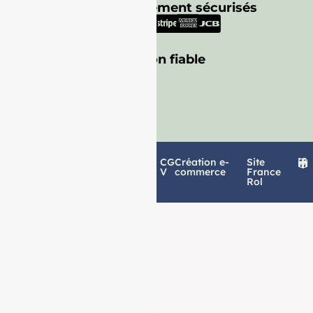
Moyens de paiement sécurisés
Livraison fiable
Politique de
Mentions
CG
Création e-
Site
confidentialité
légales
V
commerce
France
Rol