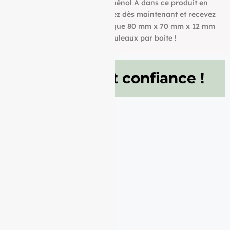
également l’absence de bisphénol A dans ce produit en
papier BPA FREE. Commandez dès maintenant et recevez
votre Rouleau papier thermique 80 mm x 70 mm x 12 mm
de g/m² conditionné à 50 Rouleaux par boite !
Ils nous font confiance !