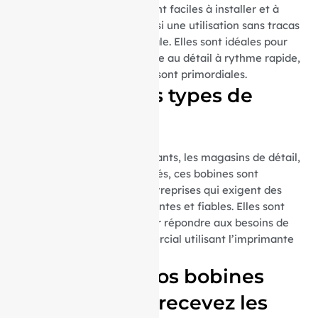
Les rouleaux thermiques sont faciles à installer et à
remplacer, garantissant ainsi une utilisation sans tracas
et une maintenance minimale. Elles sont idéales pour
les environnements de vente au détail à rythme rapide,
où l’efficacité et la rapidité sont primordiales.
Idéal pour tous types de
commerces
Que ce soit pour les restaurants, les magasins de détail,
les supermarchés ou les cafés, ces bobines sont
parfaites pour toutes les entreprises qui exigent des
impressions de reçus fréquentes et fiables. Elles sont
spécialement adaptées pour répondre aux besoins de
tout environnement commercial utilisant l’imprimante
OKI OKIPOS 411.
Commandez vos bobines
aujourd’hui et recevez les