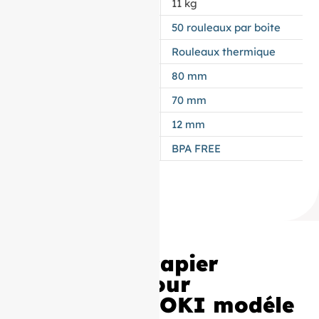
POIDS
11 kg
CONDITIONNEMENT
50 rouleaux par boite
APPELLATION
Rouleaux thermique
LAIZE
80 mm
DIAMÈTRE
70 mm
MANDRIN
12 mm
TYPES DE PAPIER
BPA FREE
50 Bobines Papier
thermique pour
Imprimante OKI modéle