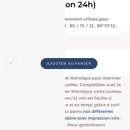
demain (livraison 24h)
(Termes de recherche fréquemment utilisés pour
trouver ce produit : 80/70/12 , 80 / 70 / 12 , 80*70*12 ,
80 * 70 * 12 , 80 70 12 ) ID :
AJOUTER AU PANIER
Découvrez notre bobine papier thermique pour imprimer
tous vos tickets, reçus, et étiquettes. Compatibles avec la
plupart des imprimantes papier thermique, notre rouleau
aux dimensions : 80 mm/70 mm/12 mm est faciles à
utiliser et résistent à la lumière et au temps grâce à sont
grammage de g/m². Choisissez parmi
nos différentes
dimensions pour trouver la bobine avec impression info-
tri
qui convient à vos besoins. Nous garantissons