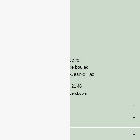
France rol
Avenue de boulac
33127 Saint-Jean-d’Illac
05 57 92 21 46
serviceclient@francerol.com
Catégorie
Secteur
Besoin d'aide ?