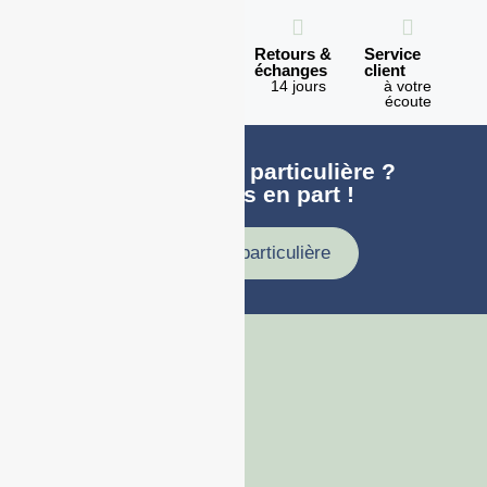
Expédition
Paiement
Retours &
Service
en 1h
100%
échanges
client
sécurisé
Lundi -
14 jours
à votre
Vendredi
écoute
Une demande particulière ?
faites nous en part !
Demande particulière