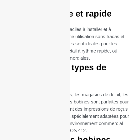
imprimante OKIPOS 412.
Utilisation facile et rapide
Les rouleaux thermiques sont faciles à installer et à
remplacer, garantissant ainsi une utilisation sans tracas et
une maintenance minimale. Elles sont idéales pour les
environnements de vente au détail à rythme rapide, où
l’efficacité et la rapidité sont primordiales.
Idéal pour tous types de
commerces
Que ce soit pour les restaurants, les magasins de détail, les
supermarchés ou les cafés, ces bobines sont parfaites pour
toutes les entreprises qui exigent des impressions de reçus
fréquentes et fiables. Elles sont spécialement adaptées pour
répondre aux besoins de tout environnement commercial
utilisant l’imprimante OKI OKIPOS 412.