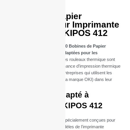
50 Bobines Papier
thermique pour Imprimante
OKI modéle OKIPOS 412
Découvrez notre sélection de
50 Bobines de Papier
Thermique spécifiquement adaptées pour les
imprimantes OKIPOS 412
. Ces rouleaux thermique sont
conçues pour offrir une performance d’impression thermique
optimale, essentielle pour les entreprises qui utilisent les
imprimantes OKIPOS 412 (de la marque OKI) dans leur
quotidien.
Parfaitement adapté à
l’imprimante OKIPOS 412
Ces bobines thermiques sont spécialement conçues pour
s’intégrer parfaitement aux modèles de l’imprimante