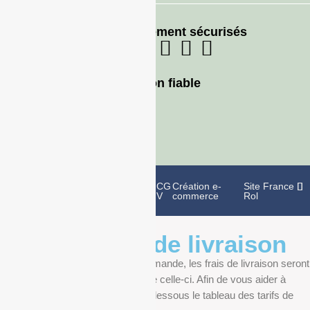
Moyens de paiement sécurisés
Livraison fiable
Politique de
Mentions
CG
Création e-
Site France
confidentialité
légales
V
commerce
Rol
Informations de livraison
Au moment de finaliser votre commande, les frais de livraison seront
déterminés en fonction du poids de celle-ci. Afin de vous aider à
anticiper, vous pourrez trouver ci-dessous le tableau des tarifs de