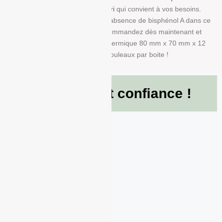
la bobine avec impression info-tri
qui convient à vos besoins.
Nous garantissons également l’absence de bisphénol A dans ce
produit en papier BPA FREE. Commandez dès maintenant et
recevez votre Rouleau papier thermique 80 mm x 70 mm x 12
mm de g/m² conditionné à 50 Rouleaux par boite !
Ils nous font confiance !