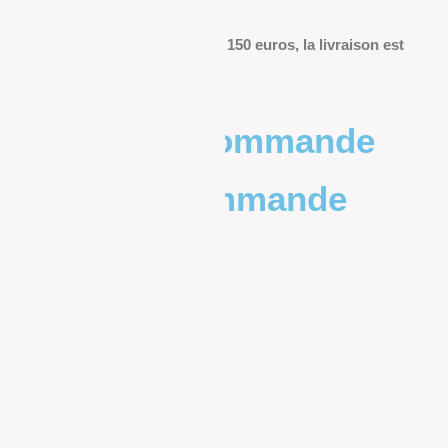
livraison.
Pour les commandes de plus de 150 euros, la livraison est
offerte.
Poids de la commande
Prix de la commande
0 – 1kg
9.83€
1kg – 2kg