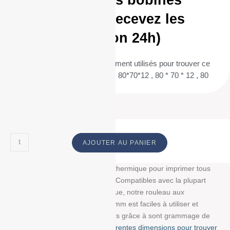
Commandez vos bobines
aujourd’hui et recevez les
demain (livraison 24h)
(Termes de recherche fréquemment utilisés pour trouver ce
produit : 80/70/12 , 80 / 70 / 12 , 80*70*12 , 80 * 70 * 12 , 80
70 12 ) ID :
AJOUTER AU PANIER
Découvrez notre bobine papier thermique pour imprimer tous
vos tickets, reçus, et étiquettes. Compatibles avec la plupart
des imprimantes papier thermique, notre rouleau aux
dimensions : 80 mm/70 mm/12 mm est faciles à utiliser et
résistent à la lumière et au temps grâce à sont grammage de
g/m². Choisissez parmi
nos différentes dimensions pour trouver