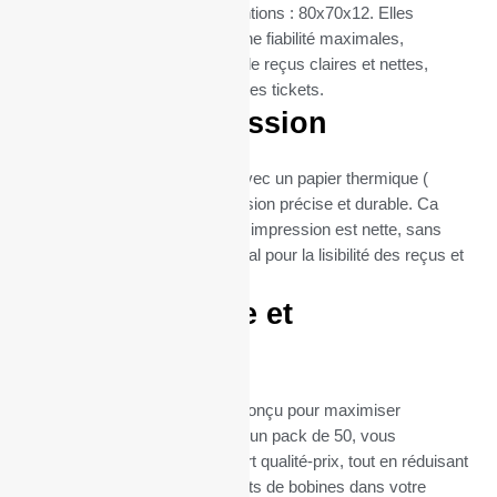
thermique OKIPOS 412 (dimentions : 80x70x12. Elles
assurent une compatibilité et une fiabilité maximales,
garantissant des impressions de reçus claires et nettes,
essentielles pour les Imprimantes tickets.
Qualité d’impression
Chaque bobine est fabriquée avec un papier thermique (
55gr), garantissant une impression précise et durable. Ca
grammage assure que chaque impression est nette, sans
bavures ni flou, ce qui est crucial pour la lisibilité des reçus et
la satisfaction client.
Format pratique et
économique
Le format de ces bobines est conçu pour maximiser
l’efficacité et la durabilité. Avec un pack de 50, vous
bénéficiez d’un excellent rapport qualité-prix, tout en réduisant
la fréquence des remplacements de bobines dans votre