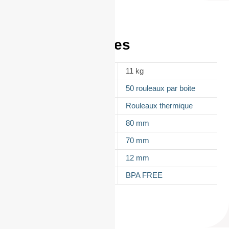
Informations
complémentaires
POIDS
11 kg
CONDITIONNEMENT
50 rouleaux par boite
APPELLATION
Rouleaux thermique
LAIZE
80 mm
DIAMÈTRE
70 mm
MANDRIN
12 mm
TYPES DE PAPIER
BPA FREE