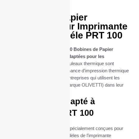
50 Bobines Papier
thermique pour Imprimante
OLIVETTI modéle PRT 100
Découvrez notre sélection de
50 Bobines de Papier
Thermique spécifiquement adaptées pour les
imprimantes PRT 100
. Ces rouleaux thermique sont
conçues pour offrir une performance d’impression thermique
optimale, essentielle pour les entreprises qui utilisent les
imprimantes PRT 100 (de la marque OLIVETTI) dans leur
quotidien.
Parfaitement adapté à
l’imprimante PRT 100
Ces bobines thermiques sont spécialement conçues pour
s’intégrer parfaitement aux modèles de l’imprimante