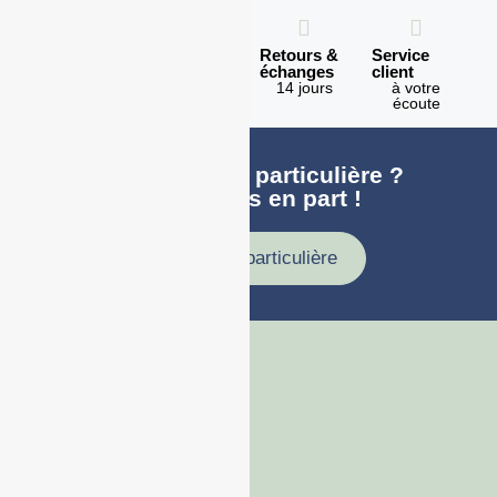
Expédition
Paiement
Retours &
Service
en 1h
100%
échanges
client
sécurisé
Lundi -
14 jours
à votre
Vendredi
écoute
Une demande particulière ?
faites nous en part !
Demande particulière