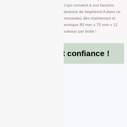
la bobine avec impression info-tri
qui convient à vos besoins.
Nous garantissons également l’absence de bisphénol A dans ce
produit en papier BPA FREE. Commandez dès maintenant et
recevez votre Rouleau papier thermique 80 mm x 70 mm x 12
mm de g/m² conditionné à 50 Rouleaux par boite !
Ils nous font confiance !