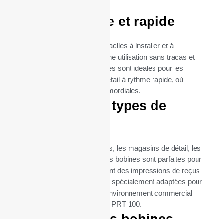
imprimante PRT 100.
Utilisation facile et rapide
Les rouleaux thermiques sont faciles à installer et à
remplacer, garantissant ainsi une utilisation sans tracas et
une maintenance minimale. Elles sont idéales pour les
environnements de vente au détail à rythme rapide, où
l’efficacité et la rapidité sont primordiales.
Idéal pour tous types de
commerces
Que ce soit pour les restaurants, les magasins de détail, les
supermarchés ou les cafés, ces bobines sont parfaites pour
toutes les entreprises qui exigent des impressions de reçus
fréquentes et fiables. Elles sont spécialement adaptées pour
répondre aux besoins de tout environnement commercial
utilisant l’imprimante OLIVETTI PRT 100.