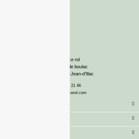
France rol
Avenue de boulac
33127 Saint-Jean-d’Illac
05 57 92 21 46
serviceclient@francerol.com
Catégorie
Secteur
Besoin d'aide ?