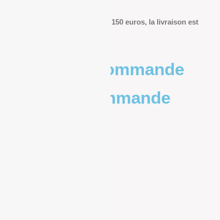
livraison.
Pour les commandes de plus de 150 euros, la livraison est
offerte.
Poids de la commande
Prix de la commande
0 – 1kg
9.83€
1kg – 2kg