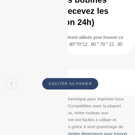
Commandez vos bobines
aujourd’hui et recevez les
demain (livraison 24h)
(Termes de recherche fréquemment utilisés pour trouver ce
produit : 80/70/12 , 80 / 70 / 12 , 80*70*12 , 80 * 70 * 12 , 80
70 12 ) ID :
AJOUTER AU PANIER
Découvrez notre bobine papier thermique pour imprimer tous
vos tickets, reçus, et étiquettes. Compatibles avec la plupart
des imprimantes papier thermique, notre rouleau aux
dimensions : 80 mm/70 mm/12 mm est faciles à utiliser et
résistent à la lumière et au temps grâce à sont grammage de
g/m². Choisissez parmi
nos différentes dimensions pour trouver