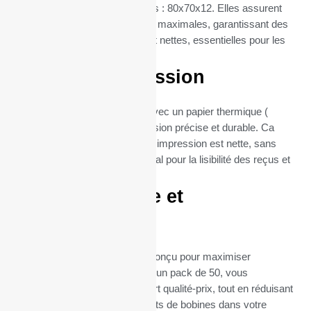
thermique PRT 100 (dimentions : 80x70x12. Elles assurent
une compatibilité et une fiabilité maximales, garantissant des
impressions de reçus claires et nettes, essentielles pour les
Imprimantes tickets.
Qualité d’impression
Chaque bobine est fabriquée avec un papier thermique (
55gr), garantissant une impression précise et durable. Ca
grammage assure que chaque impression est nette, sans
bavures ni flou, ce qui est crucial pour la lisibilité des reçus et
la satisfaction client.
Format pratique et
économique
Le format de ces bobines est conçu pour maximiser
l’efficacité et la durabilité. Avec un pack de 50, vous
bénéficiez d’un excellent rapport qualité-prix, tout en réduisant
la fréquence des remplacements de bobines dans votre