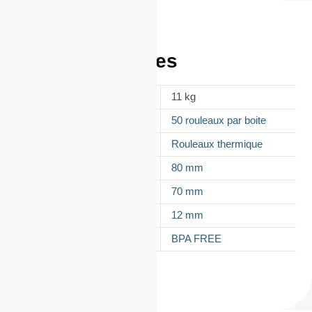
Informations
complémentaires
POIDS
11 kg
CONDITIONNEMENT
50 rouleaux par boite
APPELLATION
Rouleaux thermique
LAIZE
80 mm
DIAMÈTRE
70 mm
MANDRIN
12 mm
TYPES DE PAPIER
BPA FREE