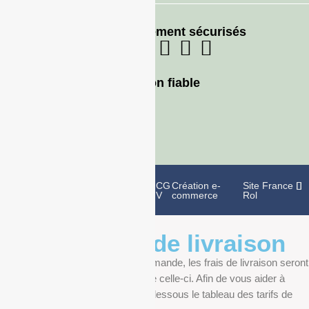
Moyens de paiement sécurisés
Livraison fiable
Politique de
Mentions
CG
Création e-
Site France
confidentialité
légales
V
commerce
Rol
Informations de livraison
Au moment de finaliser votre commande, les frais de livraison seront
déterminés en fonction du poids de celle-ci. Afin de vous aider à
anticiper, vous pourrez trouver ci-dessous le tableau des tarifs de