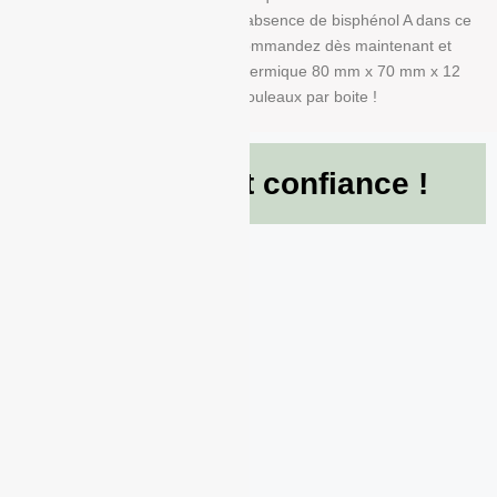
Nous garantissons également l’absence de bisphénol A dans ce
produit en papier BPA FREE. Commandez dès maintenant et
recevez votre Rouleau papier thermique 80 mm x 70 mm x 12
mm de g/m² conditionné à 50 Rouleaux par boite !
Ils nous font confiance !