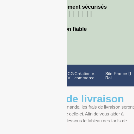
Moyens de paiement sécurisés
Livraison fiable
Politique de
Mentions
CG
Création e-
Site France
confidentialité
légales
V
commerce
Rol
Informations de livraison
Au moment de finaliser votre commande, les frais de livraison seront
déterminés en fonction du poids de celle-ci. Afin de vous aider à
anticiper, vous pourrez trouver ci-dessous le tableau des tarifs de
livraison.