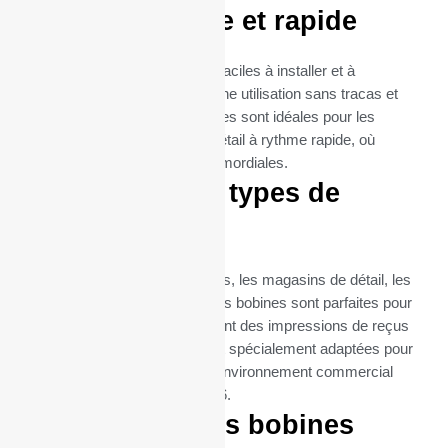
Utilisation facile et rapide
Les rouleaux thermiques sont faciles à installer et à
remplacer, garantissant ainsi une utilisation sans tracas et
une maintenance minimale. Elles sont idéales pour les
environnements de vente au détail à rythme rapide, où
l’efficacité et la rapidité sont primordiales.
Idéal pour tous types de
commerces
Que ce soit pour les restaurants, les magasins de détail, les
supermarchés ou les cafés, ces bobines sont parfaites pour
toutes les entreprises qui exigent des impressions de reçus
fréquentes et fiables. Elles sont spécialement adaptées pour
répondre aux besoins de tout environnement commercial
utilisant l’imprimante TPG A776.
Commandez vos bobines