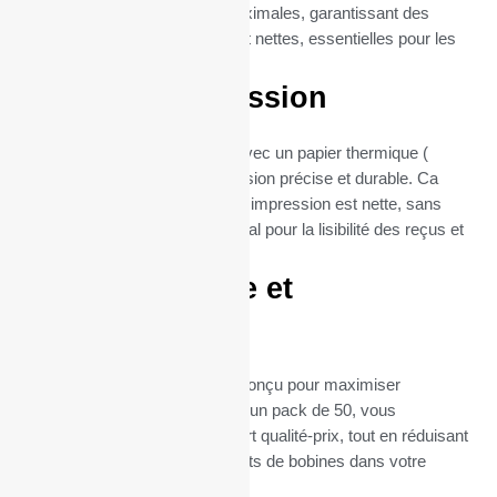
compatibilité et une fiabilité maximales, garantissant des
impressions de reçus claires et nettes, essentielles pour les
Imprimantes tickets.
Qualité d’impression
Chaque bobine est fabriquée avec un papier thermique (
55gr), garantissant une impression précise et durable. Ca
grammage assure que chaque impression est nette, sans
bavures ni flou, ce qui est crucial pour la lisibilité des reçus et
la satisfaction client.
Format pratique et
économique
Le format de ces bobines est conçu pour maximiser
l’efficacité et la durabilité. Avec un pack de 50, vous
bénéficiez d’un excellent rapport qualité-prix, tout en réduisant
la fréquence des remplacements de bobines dans votre
imprimante A776.