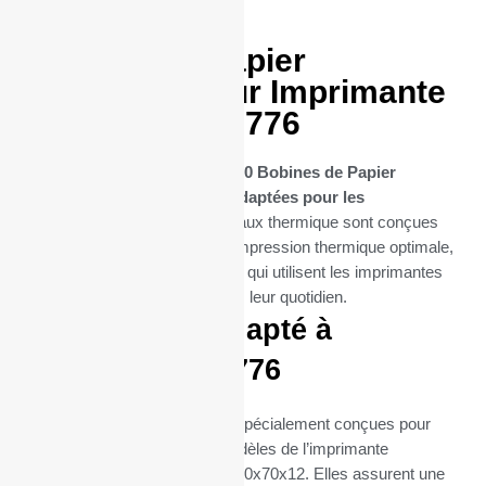
50 Bobines Papier
thermique pour Imprimante
TPG modéle A776
Découvrez notre sélection de
50 Bobines de Papier
Thermique spécifiquement adaptées pour les
imprimantes A776
. Ces rouleaux thermique sont conçues
pour offrir une performance d’impression thermique optimale,
essentielle pour les entreprises qui utilisent les imprimantes
A776 (de la marque TPG) dans leur quotidien.
Parfaitement adapté à
l’imprimante A776
Ces bobines thermiques sont spécialement conçues pour
s’intégrer parfaitement aux modèles de l’imprimante
thermique A776 (dimentions : 80x70x12. Elles assurent une