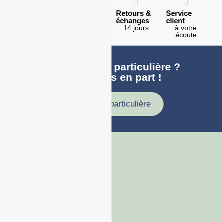
Expédition
Paiement
Retours &
Service
en 1h
100%
échanges
client
sécurisé
Lundi -
14 jours
à votre
Vendredi
écoute
Une demande particulière ?
faites nous en part !
Demande particulière