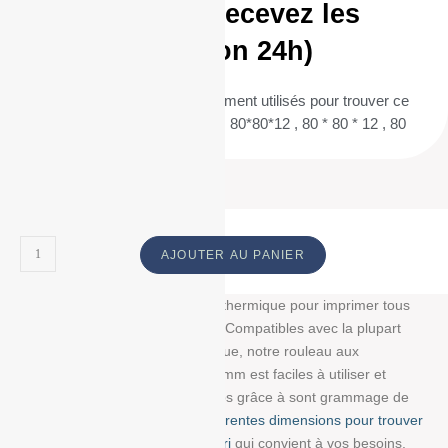
aujourd’hui et recevez les
demain (livraison 24h)
(Termes de recherche fréquemment utilisés pour trouver ce
produit : 80/80/12 , 80 / 80 / 12 , 80*80*12 , 80 * 80 * 12 , 80
80 12 ) ID :
AJOUTER AU PANIER
Découvrez notre bobine papier thermique pour imprimer tous
vos tickets, reçus, et étiquettes. Compatibles avec la plupart
des imprimantes papier thermique, notre rouleau aux
dimensions : 80 mm/70 mm/12 mm est faciles à utiliser et
résistent à la lumière et au temps grâce à sont grammage de
g/m². Choisissez parmi
nos différentes dimensions pour trouver
la bobine avec impression info-tri
qui convient à vos besoins.