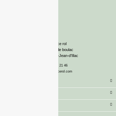
France rol
Avenue de boulac
33127 Saint-Jean-d’Illac
05 57 92 21 46
serviceclient@francerol.com
Catégorie
Secteur
Besoin d'aide ?