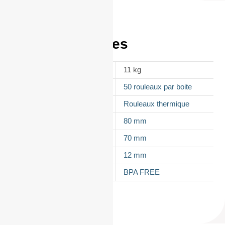
Informations
complémentaires
POIDS
11 kg
CONDITIONNEMENT
50 rouleaux par boite
APPELLATION
Rouleaux thermique
LAIZE
80 mm
DIAMÈTRE
70 mm
MANDRIN
12 mm
TYPES DE PAPIER
BPA FREE