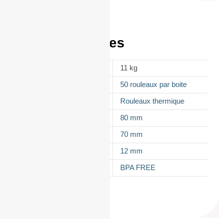
Informations
complémentaires
POIDS
11 kg
CONDITIONNEMENT
50 rouleaux par boite
APPELLATION
Rouleaux thermique
LAIZE
80 mm
DIAMÈTRE
70 mm
MANDRIN
12 mm
TYPES DE PAPIER
BPA FREE