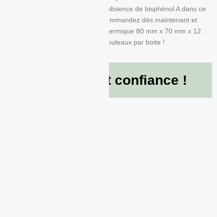
Nous garantissons également l’absence de bisphénol A dans ce
produit en papier BPA FREE. Commandez dès maintenant et
recevez votre Rouleau papier thermique 80 mm x 70 mm x 12
mm de g/m² conditionné à 50 Rouleaux par boite !
Ils nous font confiance !