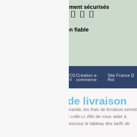
Moyens de paiement sécurisés
Livraison fiable
Politique de
Mentions
CG
Création e-
Site France
confidentialité
légales
V
commerce
Rol
Informations de livraison
Au moment de finaliser votre commande, les frais de livraison seront
déterminés en fonction du poids de celle-ci. Afin de vous aider à
anticiper, vous pourrez trouver ci-dessous le tableau des tarifs de
livraison.