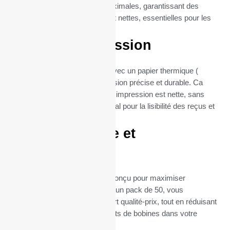
compatibilité et une fiabilité maximales, garantissant des
impressions de reçus claires et nettes, essentielles pour les
Imprimantes tickets.
Qualité d’impression
Chaque bobine est fabriquée avec un papier thermique (
55gr), garantissant une impression précise et durable. Ca
grammage assure que chaque impression est nette, sans
bavures ni flou, ce qui est crucial pour la lisibilité des reçus et
la satisfaction client.
Format pratique et
économique
Le format de ces bobines est conçu pour maximiser
l’efficacité et la durabilité. Avec un pack de 50, vous
bénéficiez d’un excellent rapport qualité-prix, tout en réduisant
la fréquence des remplacements de bobines dans votre
imprimante B780.