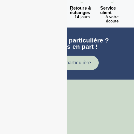
Expédition
Paiement
Retours &
Service
en 1h
100%
échanges
client
sécurisé
Lundi -
14 jours
à votre
Vendredi
écoute
Une demande particulière ?
faites nous en part !
Demande particulière