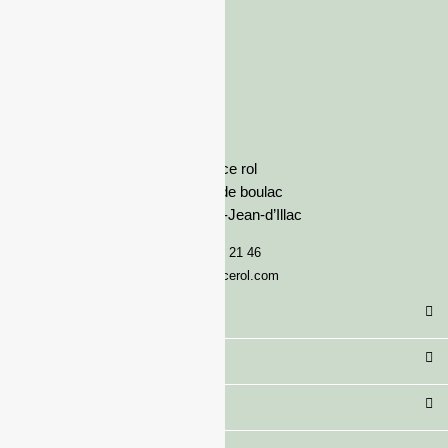
France rol
Avenue de boulac
33127 Saint-Jean-d’Illac
05 57 92 21 46
serviceclient@francerol.com
Catégorie
Secteur
Besoin d'aide ?