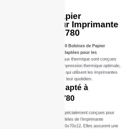
50 Bobines Papier
thermique pour Imprimante
TPG modéle B780
Découvrez notre sélection de
50 Bobines de Papier
Thermique spécifiquement adaptées pour les
imprimantes B780
. Ces rouleaux thermique sont conçues
pour offrir une performance d’impression thermique optimale,
essentielle pour les entreprises qui utilisent les imprimantes
B780 (de la marque TPG) dans leur quotidien.
Parfaitement adapté à
l’imprimante B780
Ces bobines thermiques sont spécialement conçues pour
s’intégrer parfaitement aux modèles de l’imprimante
thermique B780 (dimentions : 80x70x12. Elles assurent une