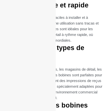
Utilisation facile et rapide
Les rouleaux thermiques sont faciles à installer et à
remplacer, garantissant ainsi une utilisation sans tracas et
une maintenance minimale. Elles sont idéales pour les
environnements de vente au détail à rythme rapide, où
l’efficacité et la rapidité sont primordiales.
Idéal pour tous types de
commerces
Que ce soit pour les restaurants, les magasins de détail, les
supermarchés ou les cafés, ces bobines sont parfaites pour
toutes les entreprises qui exigent des impressions de reçus
fréquentes et fiables. Elles sont spécialement adaptées pour
répondre aux besoins de tout environnement commercial
utilisant l’imprimante TPG B780.
Commandez vos bobines