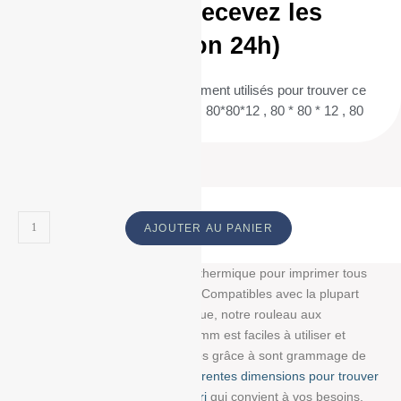
aujourd’hui et recevez les
demain (livraison 24h)
(Termes de recherche fréquemment utilisés pour trouver ce
produit : 80/80/12 , 80 / 80 / 12 , 80*80*12 , 80 * 80 * 12 , 80
80 12 ) ID :
AJOUTER AU PANIER
Découvrez notre bobine papier thermique pour imprimer tous
vos tickets, reçus, et étiquettes. Compatibles avec la plupart
des imprimantes papier thermique, notre rouleau aux
dimensions : 80 mm/70 mm/12 mm est faciles à utiliser et
résistent à la lumière et au temps grâce à sont grammage de
g/m². Choisissez parmi
nos différentes dimensions pour trouver
la bobine avec impression info-tri
qui convient à vos besoins.