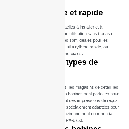
imprimante PX-6750.
Utilisation facile et rapide
Les rouleaux thermiques sont faciles à installer et à
remplacer, garantissant ainsi une utilisation sans tracas et
une maintenance minimale. Elles sont idéales pour les
environnements de vente au détail à rythme rapide, où
l’efficacité et la rapidité sont primordiales.
Idéal pour tous types de
commerces
Que ce soit pour les restaurants, les magasins de détail, les
supermarchés ou les cafés, ces bobines sont parfaites pour
toutes les entreprises qui exigent des impressions de reçus
fréquentes et fiables. Elles sont spécialement adaptées pour
répondre aux besoins de tout environnement commercial
utilisant l’imprimante UNIWELL PX-6750.