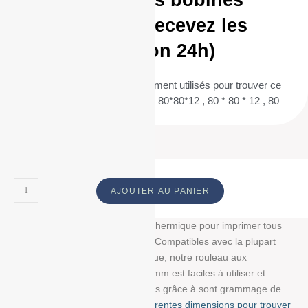
Commandez vos bobines
aujourd’hui et recevez les
demain (livraison 24h)
(Termes de recherche fréquemment utilisés pour trouver ce
produit : 80/80/12 , 80 / 80 / 12 , 80*80*12 , 80 * 80 * 12 , 80
80 12 ) ID :
AJOUTER AU PANIER
Découvrez notre bobine papier thermique pour imprimer tous
vos tickets, reçus, et étiquettes. Compatibles avec la plupart
des imprimantes papier thermique, notre rouleau aux
dimensions : 80 mm/70 mm/12 mm est faciles à utiliser et
résistent à la lumière et au temps grâce à sont grammage de
g/m². Choisissez parmi
nos différentes dimensions pour trouver