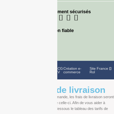
Moyens de paiement sécurisés
Livraison fiable
Politique de
Mentions
CG
Création e-
Site France
confidentialité
légales
V
commerce
Rol
Informations de livraison
Au moment de finaliser votre commande, les frais de livraison seront
déterminés en fonction du poids de celle-ci. Afin de vous aider à
anticiper, vous pourrez trouver ci-dessous le tableau des tarifs de