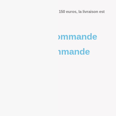
livraison.
Pour les commandes de plus de 150 euros, la livraison est
offerte.
Poids de la commande
Prix de la commande
0 – 1kg
9.83€
1kg – 2kg