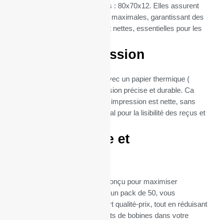
thermique PX-6750 (dimentions : 80x70x12. Elles assurent
une compatibilité et une fiabilité maximales, garantissant des
impressions de reçus claires et nettes, essentielles pour les
Imprimantes tickets.
Qualité d’impression
Chaque bobine est fabriquée avec un papier thermique (
55gr), garantissant une impression précise et durable. Ca
grammage assure que chaque impression est nette, sans
bavures ni flou, ce qui est crucial pour la lisibilité des reçus et
la satisfaction client.
Format pratique et
économique
Le format de ces bobines est conçu pour maximiser
l’efficacité et la durabilité. Avec un pack de 50, vous
bénéficiez d’un excellent rapport qualité-prix, tout en réduisant
la fréquence des remplacements de bobines dans votre