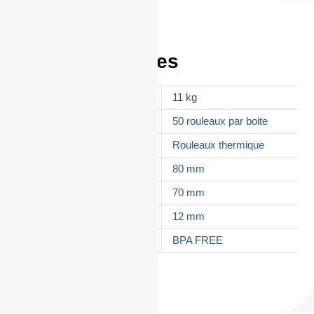
Informations
complémentaires
POIDS
11 kg
CONDITIONNEMENT
50 rouleaux par boite
APPELLATION
Rouleaux thermique
LAIZE
80 mm
DIAMÈTRE
70 mm
MANDRIN
12 mm
TYPES DE PAPIER
BPA FREE