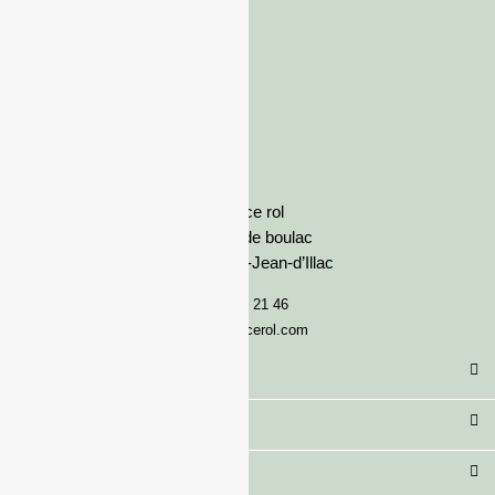
France rol
Avenue de boulac
33127 Saint-Jean-d’Illac
05 57 92 21 46
serviceclient@francerol.com
Catégorie
Secteur
Besoin d'aide ?