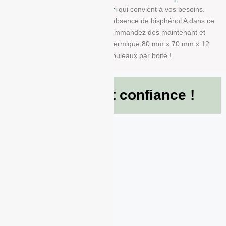
la bobine avec impression info-tri
qui convient à vos besoins.
Nous garantissons également l’absence de bisphénol A dans ce
produit en papier BPA FREE. Commandez dès maintenant et
recevez votre Rouleau papier thermique 80 mm x 70 mm x 12
mm de g/m² conditionné à 50 Rouleaux par boite !
Ils nous font confiance !