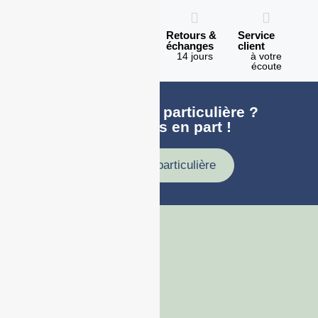
Expédition
Paiement
Retours &
Service
en 1h
100%
échanges
client
sécurisé
Lundi -
14 jours
à votre
Vendredi
écoute
Une demande particulière ?
faites nous en part !
Demande particulière