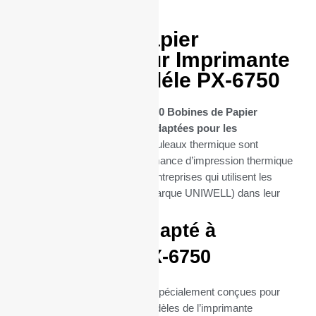
50 Bobines Papier
thermique pour Imprimante
UNIWELL modéle PX-6750
Découvrez notre sélection de
50 Bobines de Papier
Thermique spécifiquement adaptées pour les
imprimantes PX-6750
. Ces rouleaux thermique sont
conçues pour offrir une performance d’impression thermique
optimale, essentielle pour les entreprises qui utilisent les
imprimantes PX-6750 (de la marque UNIWELL) dans leur
quotidien.
Parfaitement adapté à
l’imprimante PX-6750
Ces bobines thermiques sont spécialement conçues pour
s’intégrer parfaitement aux modèles de l’imprimante