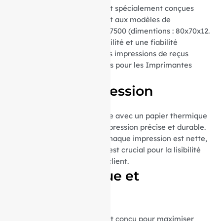
Ces bobines thermiques sont spécialement conçues
pour s’intégrer parfaitement aux modèles de
l’imprimante thermique SX-7500 (dimentions : 80x70x12.
Elles assurent une compatibilité et une fiabilité
maximales, garantissant des impressions de reçus
claires et nettes, essentielles pour les Imprimantes
tickets.
Qualité d’impression
Chaque bobine est fabriquée avec un papier thermique
( 55gr), garantissant une impression précise et durable.
Ca grammage assure que chaque impression est nette,
sans bavures ni flou, ce qui est crucial pour la lisibilité
des reçus et la satisfaction client.
Format pratique et
économique
Le format de ces bobines est conçu pour maximiser