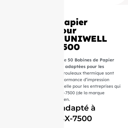
50 Bobines Papier
thermique pour
Imprimante UNIWELL
modéle SX-7500
Découvrez notre sélection de
50 Bobines de Papier
Thermique spécifiquement adaptées pour les
imprimantes SX-7500
. Ces rouleaux thermique sont
conçues pour offrir une performance d’impression
thermique optimale, essentielle pour les entreprises qui
utilisent les imprimantes SX-7500 (de la marque
UNIWELL) dans leur quotidien.
Parfaitement adapté à
l’imprimante SX-7500