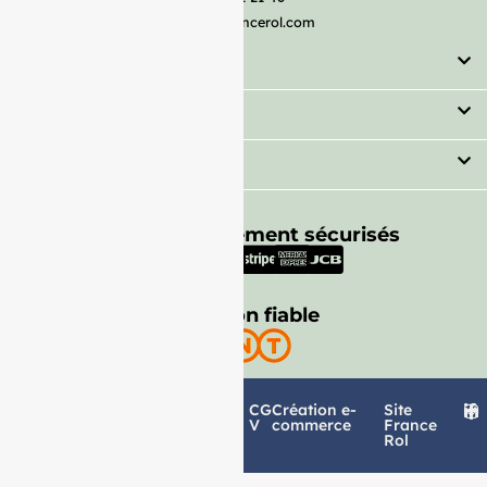
serviceclient@francerol.com
Catégorie
Secteur
Besoin d'aide ?
Moyens de paiement sécurisés
Livraison fiable
Politique de
Mentions
CG
Création e-
Site
confidentialité
légales
V
commerce
France
Rol