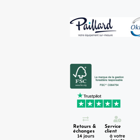
Expédition
Paiement
Retours &
Service
100%
en 1h
échanges
client
sécurisé
Lundi -
14 jours
à votre