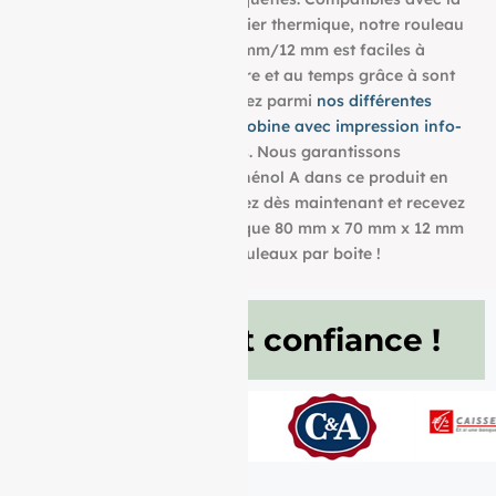
plupart des imprimantes papier thermique, notre rouleau
aux dimensions : 80 mm/70 mm/12 mm est faciles à
utiliser et résistent à la lumière et au temps grâce à sont
grammage de g/m². Choisissez parmi
nos différentes
dimensions pour trouver la bobine avec impression info-
tri
qui convient à vos besoins. Nous garantissons
également l’absence de bisphénol A dans ce produit en
papier BPA FREE. Commandez dès maintenant et recevez
votre Rouleau papier thermique 80 mm x 70 mm x 12 mm
de g/m² conditionné à 50 Rouleaux par boite !
Ils nous font confiance !