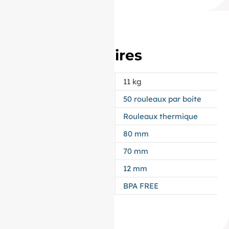
Informations
complémentaires
POIDS
11 kg
CONDITIONNEMENT
50 rouleaux par boite
APPELLATION
Rouleaux thermique
LAIZE
80 mm
DIAMÈTRE
70 mm
MANDRIN
12 mm
TYPES DE PAPIER
BPA FREE