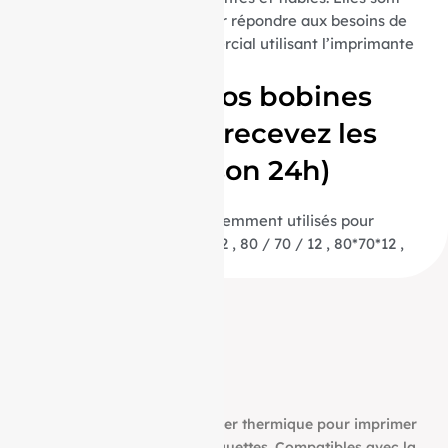
spécialement adaptées pour répondre aux besoins de
tout environnement commercial utilisant l’imprimante
UNIWELL SX-7500.
Commandez vos bobines
aujourd’hui et recevez les
demain (livraison 24h)
(Termes de recherche fréquemment utilisés pour
trouver ce produit : 80/70/12 , 80 / 70 / 12 , 80*70*12 ,
80 * 70 * 12 , 80 70 12 ) ID :
Découvrez notre bobine papier thermique pour imprimer
tous vos tickets, reçus, et étiquettes. Compatibles avec la