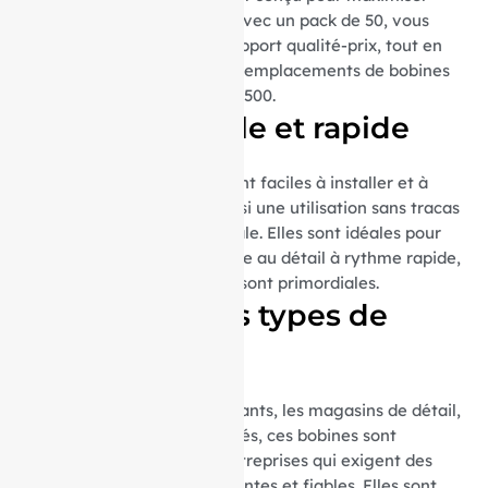
l’efficacité et la durabilité. Avec un pack de 50, vous
bénéficiez d’un excellent rapport qualité-prix, tout en
réduisant la fréquence des remplacements de bobines
dans votre imprimante SX-7500.
Utilisation facile et rapide
Les rouleaux thermiques sont faciles à installer et à
remplacer, garantissant ainsi une utilisation sans tracas
et une maintenance minimale. Elles sont idéales pour
les environnements de vente au détail à rythme rapide,
où l’efficacité et la rapidité sont primordiales.
Idéal pour tous types de
commerces
Que ce soit pour les restaurants, les magasins de détail,
les supermarchés ou les cafés, ces bobines sont
parfaites pour toutes les entreprises qui exigent des
impressions de reçus fréquentes et fiables. Elles sont