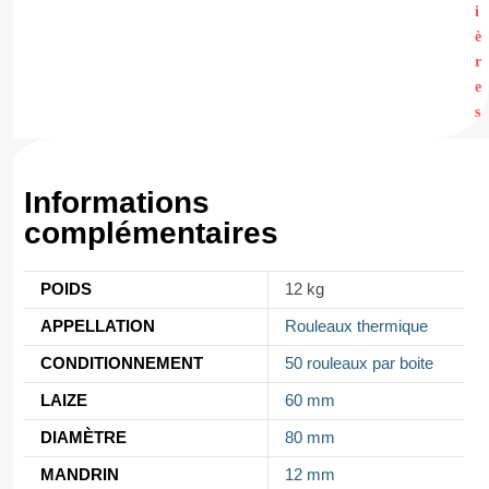
i
è
r
e
s
Informations
complémentaires
POIDS
12 kg
APPELLATION
Rouleaux thermique
CONDITIONNEMENT
50 rouleaux par boite
LAIZE
60 mm
DIAMÈTRE
80 mm
MANDRIN
12 mm