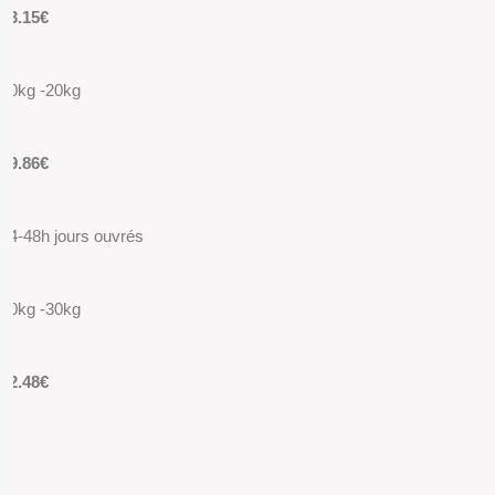
13.15€
10kg -20kg
19.86€
24-48h jours ouvrés
20kg -30kg
22.48€