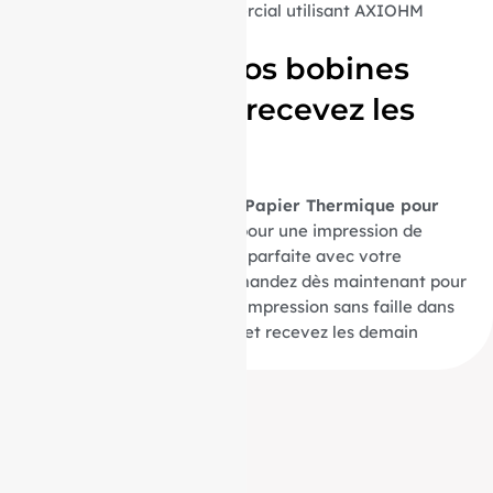
tout environnement commercial utilisant AXIOHM
APOS PREMIUM.
Commandez vos bobines
aujourd’hui et recevez les
demain
Optez pour nos
20 Bobines Papier Thermique pour
AXIOHM APOS PREMIUM
pour une impression de
qualité et une compatibilité parfaite avec votre
imprimante AXIOHM. Commandez dès maintenant pour
assurer une performance d’impression sans faille dans
votre activité commerciale et recevez les demain
(livraison 24h).