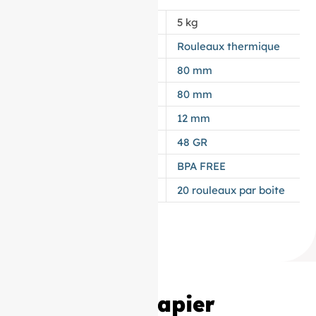
POIDS
5 kg
APPELLATION
Rouleaux thermique
LAIZE
80 mm
DIAMÈTRE
80 mm
MANDRIN
12 mm
GRAMMAGE DU PAPIER
48 GR
TYPES DE PAPIER
BPA FREE
CONDITIONNEMENT
20 rouleaux par boite
20 Bobines Papier