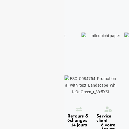
Expédition
Paiement
Retours &
Service
100%
en 1h
échanges
client
sécurisé
Lundi -
14 jours
à votre
Vendredi
écoute