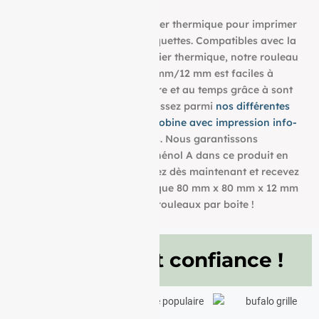
Découvrez notre bobine papier thermique pour imprimer
tous vos tickets, reçus, et étiquettes. Compatibles avec la
plupart des imprimantes papier thermique, notre rouleau
aux dimensions : 80 mm/80 mm/12 mm est faciles à
utiliser et résistent à la lumière et au temps grâce à sont
grammage de 48g/m². Choisissez parmi
nos différentes
dimensions pour trouver la bobine avec impression info-
tri
qui convient à vos besoins. Nous garantissons
également l’absence de bisphénol A dans ce produit en
papier BPA FREE. Commandez dès maintenant et recevez
votre Rouleau papier thermique 80 mm x 80 mm x 12 mm
de 48g/m² conditionné à 20 rouleaux par boite !
Ils nous font confiance !