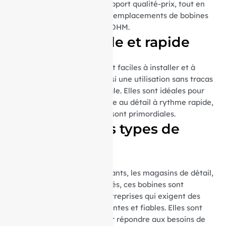
bénéficiez d’un excellent rapport qualité-prix, tout en
réduisant la fréquence des remplacements de bobines
dans votre imprimante AXIOHM.
Utilisation facile et rapide
Ces bobines thermiques sont faciles à installer et à
remplacer, garantissant ainsi une utilisation sans tracas
et une maintenance minimale. Elles sont idéales pour
les environnements de vente au détail à rythme rapide,
où l’efficacité et la rapidité sont primordiales.
Idéal pour tous types de
commerces
Que ce soit pour les restaurants, les magasins de détail,
les supermarchés ou les cafés, ces bobines sont
parfaites pour toutes les entreprises qui exigent des
impressions de reçus fréquentes et fiables. Elles sont
spécialement adaptées pour répondre aux besoins de