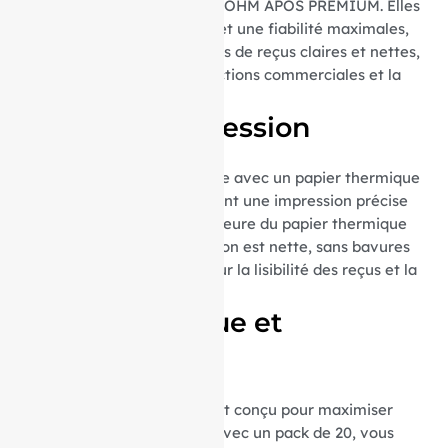
l’imprimante thermique AXIOHM APOS PREMIUM. Elles
assurent une compatibilité et une fiabilité maximales,
garantissant des impressions de reçus claires et nettes,
essentielles pour les transactions commerciales et la
tenue de registres.
Qualité d’impression
Chaque bobine est fabriquée avec un papier thermique
de haute qualité, garantissant une impression précise
et durable. La qualité supérieure du papier thermique
assure que chaque impression est nette, sans bavures
ni flou, ce qui est crucial pour la lisibilité des reçus et la
satisfaction client.
Format pratique et
économique
Le format de ces bobines est conçu pour maximiser
l’efficacité et la durabilité. Avec un pack de 20, vous