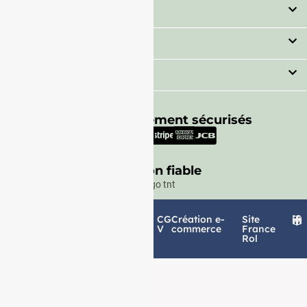
Catégorie
Secteur
Besoin d'aide ?
Moyens de paiement sécurisés
Livraison fiable
Politique de
Mentions
CG
Création e-
Site
confidentialité
légales
V
commerce
France
Rol