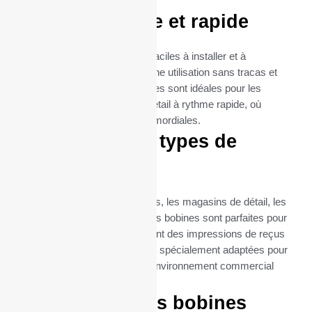
imprimante EPSON.
Utilisation facile et rapide
Ces bobines thermiques sont faciles à installer et à
remplacer, garantissant ainsi une utilisation sans tracas et
une maintenance minimale. Elles sont idéales pour les
environnements de vente au détail à rythme rapide, où
l’efficacité et la rapidité sont primordiales.
Idéal pour tous types de
commerces
Que ce soit pour les restaurants, les magasins de détail, les
supermarchés ou les cafés, ces bobines sont parfaites pour
toutes les entreprises qui exigent des impressions de reçus
fréquentes et fiables. Elles sont spécialement adaptées pour
répondre aux besoins de tout environnement commercial
utilisant epson tm t88 ii.
Commandez vos bobines