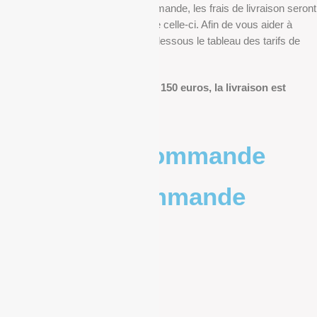
Au moment de finaliser votre commande, les frais de livraison seront
déterminés en fonction du poids de celle-ci. Afin de vous aider à
anticiper, vous pourrez trouver ci-dessous le tableau des tarifs de
livraison.
Pour les commandes de plus de 150 euros, la livraison est
offerte.
Poids de la commande
Prix de la commande
0 – 1kg
9.83€