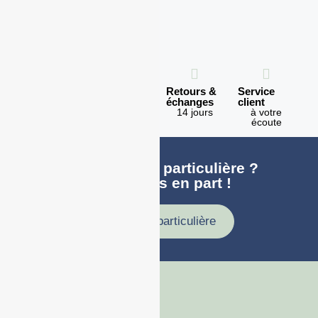
Expédition
Paiement
Retours &
Service
en 1h
100%
échanges
client
sécurisé
Lundi -
14 jours
à votre
Vendredi
écoute
Une demande particulière ?
faites nous en part !
Demande particulière