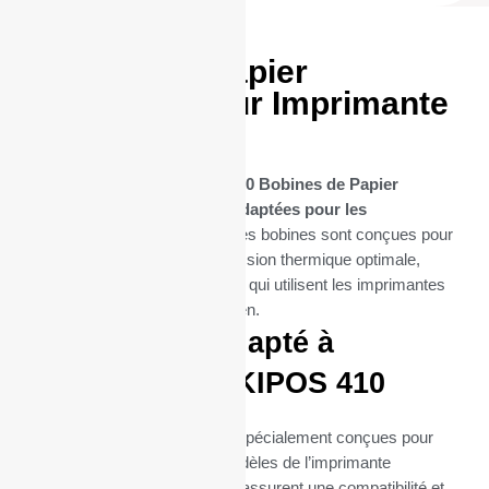
20 Bobines Papier
thermique pour Imprimante
OKIPOS 410
Découvrez notre sélection de
20 Bobines de Papier
Thermique spécifiquement adaptées pour les
imprimantes OKIPOS 410
. Ces bobines sont conçues pour
offrir une performance d’impression thermique optimale,
essentielle pour les entreprises qui utilisent les imprimantes
OKIPOS 410 dans leur quotidien.
Parfaitement adapté à
l’imprimante OKIPOS 410
Ces bobines thermiques sont spécialement conçues pour
s’intégrer parfaitement aux modèles de l’imprimante
thermique OKIPOS 410. Elles assurent une compatibilité et