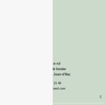
France rol
Avenue de boulac
33127 Saint-Jean-d’Illac
05 57 92 21 46
serviceclient@francerol.com
Catégorie