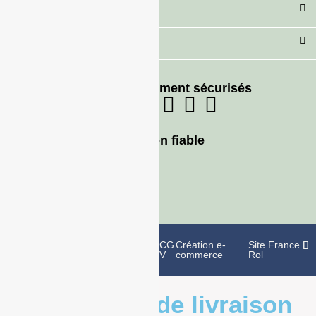
Secteur
Besoin d'aide ?
Moyens de paiement sécurisés
Livraison fiable
Politique de
Mentions
CG
Création e-
Site France
confidentialité
légales
V
commerce
Rol
Informations de livraison