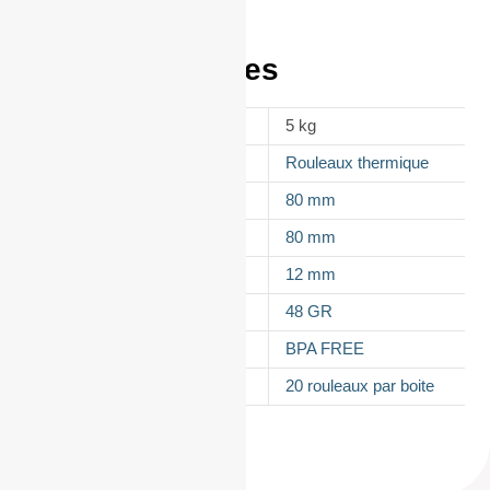
Informations
complémentaires
POIDS
5 kg
APPELLATION
Rouleaux thermique
LAIZE
80 mm
DIAMÈTRE
80 mm
MANDRIN
12 mm
GRAMMAGE DU PAPIER
48 GR
TYPES DE PAPIER
BPA FREE
CONDITIONNEMENT
20 rouleaux par boite