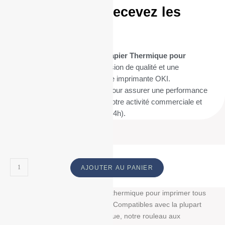
aujourd’hui et recevez les
demain
Optez pour nos
20 Bobines Papier Thermique pour
OKIPOS 410
pour une impression de qualité et une
compatibilité parfaite avec votre imprimante OKI.
Commandez dès maintenant pour assurer une performance
d’impression sans faille dans votre activité commerciale et
recevez les demain (livraison 24h).
AJOUTER AU PANIER
Découvrez notre bobine papier thermique pour imprimer tous
vos tickets, reçus, et étiquettes. Compatibles avec la plupart
des imprimantes papier thermique, notre rouleau aux