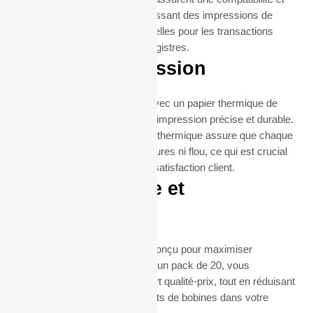
une fiabilité maximales, garantissant des impressions de
reçus claires et nettes, essentielles pour les transactions
commerciales et la tenue de registres.
Qualité d’impression
Chaque bobine est fabriquée avec un papier thermique de
haute qualité, garantissant une impression précise et durable.
La qualité supérieure du papier thermique assure que chaque
impression est nette, sans bavures ni flou, ce qui est crucial
pour la lisibilité des reçus et la satisfaction client.
Format pratique et
économique
Le format de ces bobines est conçu pour maximiser
l’efficacité et la durabilité. Avec un pack de 20, vous
bénéficiez d’un excellent rapport qualité-prix, tout en réduisant
la fréquence des remplacements de bobines dans votre