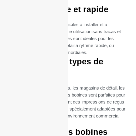
imprimante OKI.
Utilisation facile et rapide
Ces bobines thermiques sont faciles à installer et à
remplacer, garantissant ainsi une utilisation sans tracas et
une maintenance minimale. Elles sont idéales pour les
environnements de vente au détail à rythme rapide, où
l’efficacité et la rapidité sont primordiales.
Idéal pour tous types de
commerces
Que ce soit pour les restaurants, les magasins de détail, les
supermarchés ou les cafés, ces bobines sont parfaites pour
toutes les entreprises qui exigent des impressions de reçus
fréquentes et fiables. Elles sont spécialement adaptées pour
répondre aux besoins de tout environnement commercial
utilisant OKIPOS 410.
Commandez vos bobines