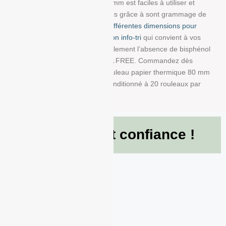
dimensions : 80 mm/80 mm/12 mm est faciles à utiliser et
résistent à la lumière et au temps grâce à sont grammage de
48g/m². Choisissez parmi
nos différentes dimensions pour
trouver la bobine avec impression info-tri
qui convient à vos
besoins. Nous garantissons également l’absence de bisphénol
A dans ce produit en papier BPA FREE. Commandez dès
maintenant et recevez votre Rouleau papier thermique 80 mm
x 80 mm x 12 mm de 48g/m² conditionné à 20 rouleaux par
boite !
Ils nous font confiance !