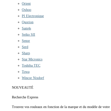
Orient
Oxhoo
PI Electronique
Quorion
Sam4s
Seiko SII
Senor
Serd
Sharp
Star Micronics
Toshiba TEC
Towa
Wincor Nixdorf
NOUVEAUTÉ
Recherche Express
Trouvez vos rouleaux en fonction de la marque et du modèle de votre