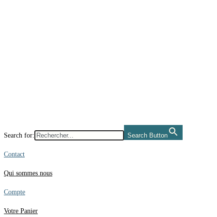
Skip
to
content
Search for:
Search Button
Contact
Qui sommes nous
Compte
Votre Panier