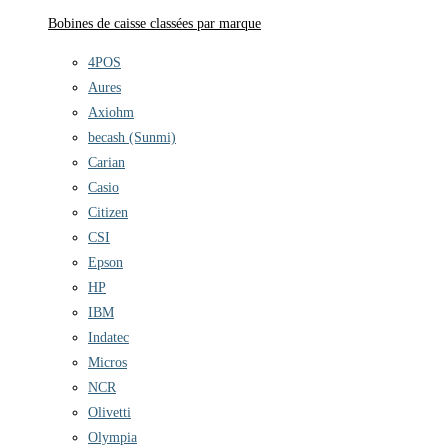
Bobines de caisse classées par marque
4POS
Aures
Axiohm
becash (Sunmi)
Carian
Casio
Citizen
CSI
Epson
HP
IBM
Indatec
Micros
NCR
Olivetti
Olympia