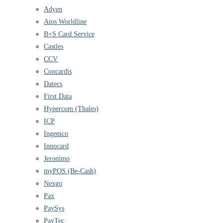
Adyen
Atos Worldline
B+S Card Service
Castles
CCV
Concardis
Datecs
First Data
Hypercom (Thales)
ICP
Ingenico
Innocard
Jeronimo
myPOS (Be-Cash)
Nexgo
Pax
PaySys
PayTec