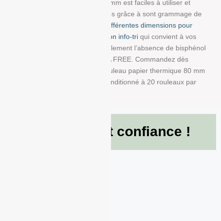
dimensions : 80 mm/80 mm/12 mm est faciles à utiliser et
résistent à la lumière et au temps grâce à sont grammage de
48g/m². Choisissez parmi
nos différentes dimensions pour
trouver la bobine avec impression info-tri
qui convient à vos
besoins. Nous garantissons également l’absence de bisphénol
A dans ce produit en papier BPA FREE. Commandez dès
maintenant et recevez votre Rouleau papier thermique 80 mm
x 80 mm x 12 mm de 48g/m² conditionné à 20 rouleaux par
boite !
Ils nous font confiance !