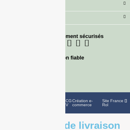
Secteur
Besoin d'aide ?
Moyens de paiement sécurisés
Livraison fiable
Politique de
Mentions
CG
Création e-
Site France
confidentialité
légales
V
commerce
Rol
Informations de livraison