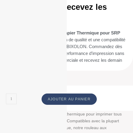
aujourd’hui et recevez les
demain
Optez pour nos
20 Bobines Papier Thermique pour SRP
350 PLUS
pour une impression de qualité et une compatibilité
parfaite avec votre imprimante BIXOLON. Commandez dès
maintenant pour assurer une performance d’impression sans
faille dans votre activité commerciale et recevez les demain
(livraison 24h).
AJOUTER AU PANIER
Découvrez notre bobine papier thermique pour imprimer tous
vos tickets, reçus, et étiquettes. Compatibles avec la plupart
des imprimantes papier thermique, notre rouleau aux