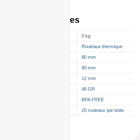
Informations
complémentaires
POIDS
5 kg
APPELLATION
Rouleaux thermique
LAIZE
80 mm
DIAMÈTRE
80 mm
MANDRIN
12 mm
GRAMMAGE DU PAPIER
48 GR
TYPES DE PAPIER
BPA FREE
CONDITIONNEMENT
20 rouleaux par boite