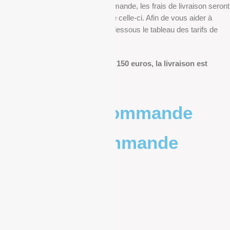
Au moment de finaliser votre commande, les frais de livraison seront
déterminés en fonction du poids de celle-ci. Afin de vous aider à
anticiper, vous pourrez trouver ci-dessous le tableau des tarifs de
livraison.
Pour les commandes de plus de 150 euros, la livraison est
offerte.
Poids de la commande
Prix de la commande
0 – 1kg
9.83€