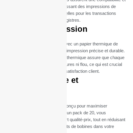
une fiabilité maximales, garantissant des impressions de
reçus claires et nettes, essentielles pour les transactions
commerciales et la tenue de registres.
Qualité d’impression
Chaque bobine est fabriquée avec un papier thermique de
haute qualité, garantissant une impression précise et durable.
La qualité supérieure du papier thermique assure que chaque
impression est nette, sans bavures ni flou, ce qui est crucial
pour la lisibilité des reçus et la satisfaction client.
Format pratique et
économique
Le format de ces bobines est conçu pour maximiser
l’efficacité et la durabilité. Avec un pack de 20, vous
bénéficiez d’un excellent rapport qualité-prix, tout en réduisant
la fréquence des remplacements de bobines dans votre