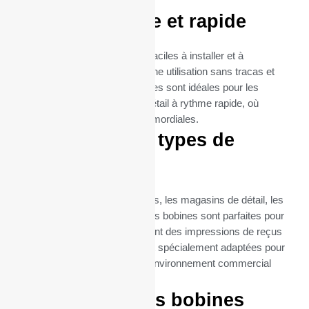
imprimante BIXOLON.
Utilisation facile et rapide
Ces bobines thermiques sont faciles à installer et à
remplacer, garantissant ainsi une utilisation sans tracas et
une maintenance minimale. Elles sont idéales pour les
environnements de vente au détail à rythme rapide, où
l’efficacité et la rapidité sont primordiales.
Idéal pour tous types de
commerces
Que ce soit pour les restaurants, les magasins de détail, les
supermarchés ou les cafés, ces bobines sont parfaites pour
toutes les entreprises qui exigent des impressions de reçus
fréquentes et fiables. Elles sont spécialement adaptées pour
répondre aux besoins de tout environnement commercial
utilisant SRP 350 PLUS.
Commandez vos bobines