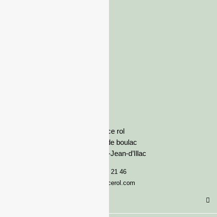
France rol
Avenue de boulac
33127 Saint-Jean-d’Illac
05 57 92 21 46
serviceclient@francerol.com
Catégorie