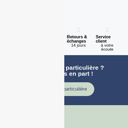
Expédition
Paiement
Retours &
Service
en 1h
100%
échanges
client
sécurisé
Lundi -
14 jours
à votre
Vendredi
écoute
Une demande particulière ?
faites nous en part !
Demande particulière