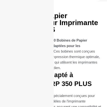
20 Bobines Papier
thermique pour Imprimante
SRP 350 PLUS
Découvrez notre sélection de
20 Bobines de Papier
Thermique spécifiquement adaptées pour les
imprimantes SRP 350 PLUS
. Ces bobines sont conçues
pour offrir une performance d’impression thermique optimale,
essentielle pour les entreprises qui utilisent les imprimantes
SRP 350 PLUS dans leur quotidien.
Parfaitement adapté à
l’imprimante SRP 350 PLUS
Ces bobines thermiques sont spécialement conçues pour
s’intégrer parfaitement aux modèles de l’imprimante
thermique SRP 350 PLUS. Elles assurent une compatibilité et