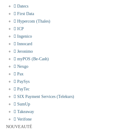
Datecs
First Data
Hypercom (Thales)
ICP
Ingenico
Innocard
Jeronimo
myPOS (Be-Cash)
Nexgo
Pax
PaySys
PayTec
SIX Payment Services (Telekurs)
SumUp
Takeaway
Verifone
NOUVEAUTÉ