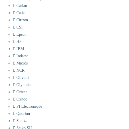
Carian
Casio
Citizen
CSI
Epson
HP
IBM
Indatec
Micros
NCR
Olivetti
Olympia
Orient
Oxhoo
PI Electronique
Quorion
Sam4s
Seiko SII