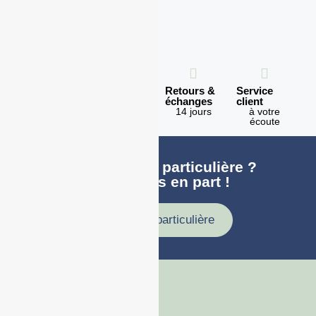
Expédition
Paiement
Retours &
Service
en 1h
100%
échanges
client
sécurisé
Lundi -
14 jours
à votre
Vendredi
écoute
Une demande particulière ?
faites nous en part !
Demande particulière