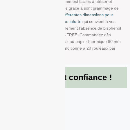
dimensions : 80 mm/80 mm/12 mm est faciles à utiliser et
résistent à la lumière et au temps grâce à sont grammage de
48g/m². Choisissez parmi
nos différentes dimensions pour
trouver la bobine avec impression info-tri
qui convient à vos
besoins. Nous garantissons également l’absence de bisphénol
A dans ce produit en papier BPA FREE. Commandez dès
maintenant et recevez votre Rouleau papier thermique 80 mm
x 80 mm x 12 mm de 48g/m² conditionné à 20 rouleaux par
boite !
Ils nous font confiance !