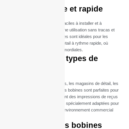
imprimante BIXOLON.
Utilisation facile et rapide
Ces bobines thermiques sont faciles à installer et à
remplacer, garantissant ainsi une utilisation sans tracas et
une maintenance minimale. Elles sont idéales pour les
environnements de vente au détail à rythme rapide, où
l’efficacité et la rapidité sont primordiales.
Idéal pour tous types de
commerces
Que ce soit pour les restaurants, les magasins de détail, les
supermarchés ou les cafés, ces bobines sont parfaites pour
toutes les entreprises qui exigent des impressions de reçus
fréquentes et fiables. Elles sont spécialement adaptées pour
répondre aux besoins de tout environnement commercial
utilisant SRP-380.
Commandez vos bobines