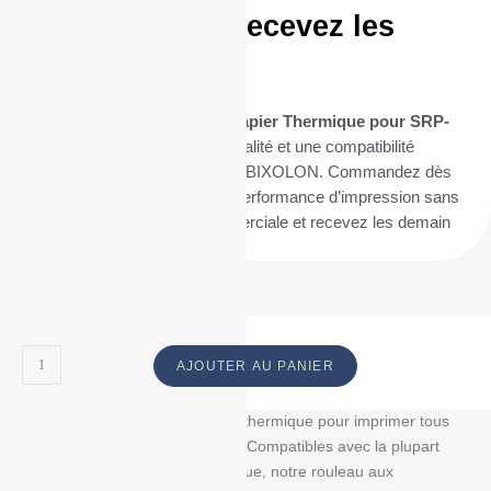
aujourd’hui et recevez les
demain
Optez pour nos
20 Bobines Papier Thermique pour SRP-
380
pour une impression de qualité et une compatibilité
parfaite avec votre imprimante BIXOLON. Commandez dès
maintenant pour assurer une performance d’impression sans
faille dans votre activité commerciale et recevez les demain
(livraison 24h).
AJOUTER AU PANIER
Découvrez notre bobine papier thermique pour imprimer tous
vos tickets, reçus, et étiquettes. Compatibles avec la plupart
des imprimantes papier thermique, notre rouleau aux