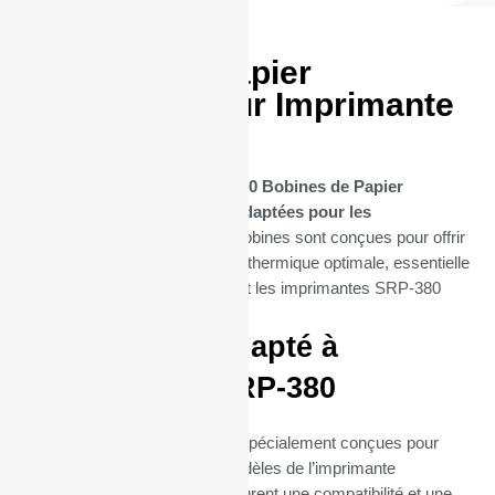
20 Bobines Papier
thermique pour Imprimante
SRP-380
Découvrez notre sélection de
20 Bobines de Papier
Thermique spécifiquement adaptées pour les
imprimantes SRP-380
. Ces bobines sont conçues pour offrir
une performance d’impression thermique optimale, essentielle
pour les entreprises qui utilisent les imprimantes SRP-380
dans leur quotidien.
Parfaitement adapté à
l’imprimante SRP-380
Ces bobines thermiques sont spécialement conçues pour
s’intégrer parfaitement aux modèles de l’imprimante
thermique SRP-380. Elles assurent une compatibilité et une