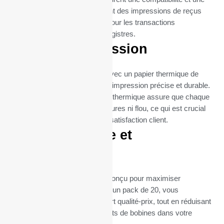
fiabilité maximales, garantissant des impressions de reçus
claires et nettes, essentielles pour les transactions
commerciales et la tenue de registres.
Qualité d’impression
Chaque bobine est fabriquée avec un papier thermique de
haute qualité, garantissant une impression précise et durable.
La qualité supérieure du papier thermique assure que chaque
impression est nette, sans bavures ni flou, ce qui est crucial
pour la lisibilité des reçus et la satisfaction client.
Format pratique et
économique
Le format de ces bobines est conçu pour maximiser
l’efficacité et la durabilité. Avec un pack de 20, vous
bénéficiez d’un excellent rapport qualité-prix, tout en réduisant
la fréquence des remplacements de bobines dans votre