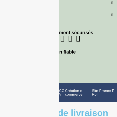
Secteur
Besoin d'aide ?
Moyens de paiement sécurisés
Livraison fiable
Politique de
Mentions
CG
Création e-
Site France
confidentialité
légales
V
commerce
Rol
Informations de livraison