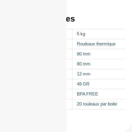
Informations
complémentaires
POIDS
5 kg
APPELLATION
Rouleaux thermique
LAIZE
80 mm
DIAMÈTRE
80 mm
MANDRIN
12 mm
GRAMMAGE DU PAPIER
48 GR
TYPES DE PAPIER
BPA FREE
CONDITIONNEMENT
20 rouleaux par boite