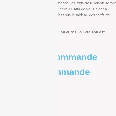
Au moment de finaliser votre commande, les frais de livraison seront
déterminés en fonction du poids de celle-ci. Afin de vous aider à
anticiper, vous pourrez trouver ci-dessous le tableau des tarifs de
livraison.
Pour les commandes de plus de 150 euros, la livraison est
offerte.
Poids de la commande
Prix de la commande
0 – 1kg
9.83€