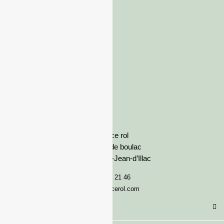
France rol
Avenue de boulac
33127 Saint-Jean-d’Illac
05 57 92 21 46
serviceclient@francerol.com
Catégorie