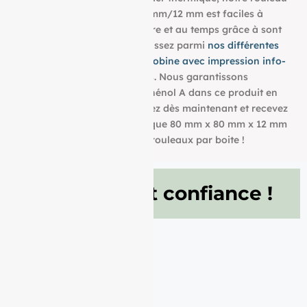
aux dimensions : 80 mm/80 mm/12 mm est faciles à
utiliser et résistent à la lumière et au temps grâce à sont
grammage de 48g/m². Choisissez parmi
nos différentes
dimensions pour trouver la bobine avec impression info-
tri
qui convient à vos besoins. Nous garantissons
également l’absence de bisphénol A dans ce produit en
papier BPA FREE. Commandez dès maintenant et recevez
votre Rouleau papier thermique 80 mm x 80 mm x 12 mm
de 48g/m² conditionné à 20 rouleaux par boite !
Ils nous font confiance !