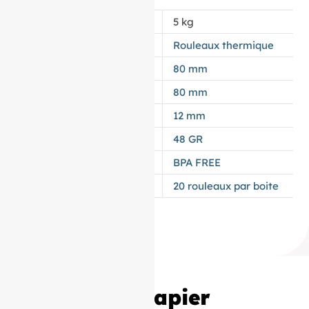
POIDS
5 kg
APPELLATION
Rouleaux thermique
LAIZE
80 mm
DIAMÈTRE
80 mm
MANDRIN
12 mm
GRAMMAGE DU PAPIER
48 GR
TYPES DE PAPIER
BPA FREE
CONDITIONNEMENT
20 rouleaux par boite
20 Bobines Papier