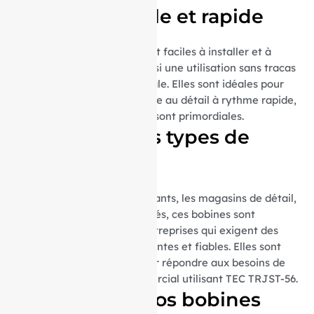
Utilisation facile et rapide
Ces bobines thermiques sont faciles à installer et à
remplacer, garantissant ainsi une utilisation sans tracas
et une maintenance minimale. Elles sont idéales pour
les environnements de vente au détail à rythme rapide,
où l’efficacité et la rapidité sont primordiales.
Idéal pour tous types de
commerces
Que ce soit pour les restaurants, les magasins de détail,
les supermarchés ou les cafés, ces bobines sont
parfaites pour toutes les entreprises qui exigent des
impressions de reçus fréquentes et fiables. Elles sont
spécialement adaptées pour répondre aux besoins de
tout environnement commercial utilisant TEC TRJST-56.
Commandez vos bobines