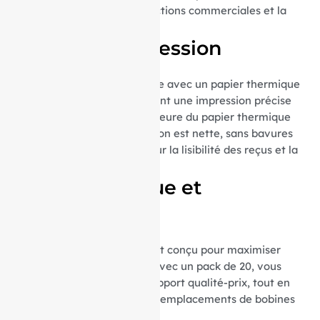
essentielles pour les transactions commerciales et la
tenue de registres.
Qualité d’impression
Chaque bobine est fabriquée avec un papier thermique
de haute qualité, garantissant une impression précise
et durable. La qualité supérieure du papier thermique
assure que chaque impression est nette, sans bavures
ni flou, ce qui est crucial pour la lisibilité des reçus et la
satisfaction client.
Format pratique et
économique
Le format de ces bobines est conçu pour maximiser
l’efficacité et la durabilité. Avec un pack de 20, vous
bénéficiez d’un excellent rapport qualité-prix, tout en
réduisant la fréquence des remplacements de bobines
dans votre imprimante TEC.