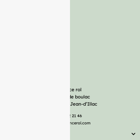
France rol
Avenue de boulac
33127 Saint-Jean-d’Illac
05 57 92 21 46
serviceclient@francerol.com
Catégorie