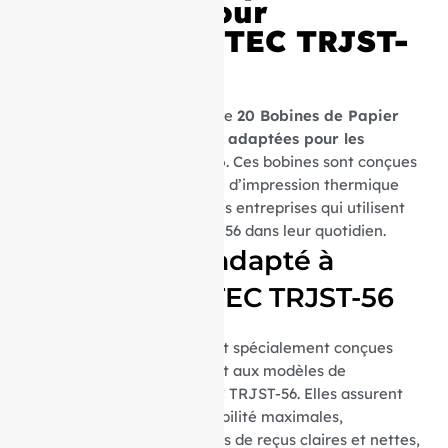
thermique pour
Imprimante TEC TRJST-
56
Découvrez notre sélection de
20 Bobines de Papier
Thermique spécifiquement adaptées pour les
imprimantes TEC TRJST-56
. Ces bobines sont conçues
pour offrir une performance d’impression thermique
optimale, essentielle pour les entreprises qui utilisent
les imprimantes TEC TRJST-56 dans leur quotidien.
Parfaitement adapté à
l’imprimante TEC TRJST-56
Ces bobines thermiques sont spécialement conçues
pour s’intégrer parfaitement aux modèles de
l’imprimante thermique TEC TRJST-56. Elles assurent
une compatibilité et une fiabilité maximales,
garantissant des impressions de reçus claires et nettes,