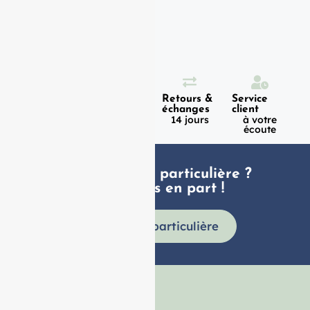
Expédition
Paiement
Retours &
Service
100%
en 1h
échanges
client
sécurisé
Lundi -
14 jours
à votre
Vendredi
écoute
Une demande particulière ?
faites nous en part !
Demande particulière