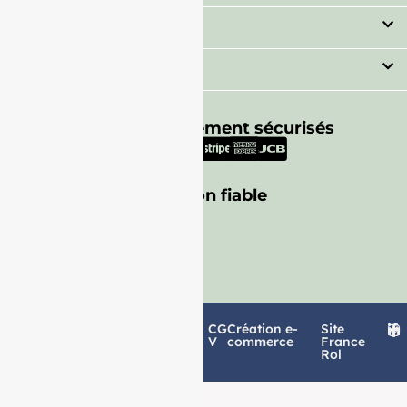
Secteur
Besoin d'aide ?
Moyens de paiement sécurisés
Livraison fiable
Politique de
Mentions
CG
Création e-
Site
confidentialité
légales
V
commerce
France
Rol