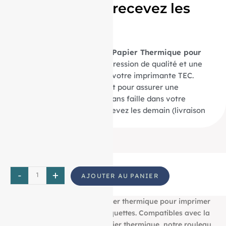
aujourd’hui et recevez les
demain
Optez pour nos
20 Bobines Papier Thermique pour
TEC TRJST-56
pour une impression de qualité et une
compatibilité parfaite avec votre imprimante TEC.
Commandez dès maintenant pour assurer une
performance d’impression sans faille dans votre
activité commerciale et recevez les demain (livraison
24h).
-
+
AJOUTER AU PANIER
Découvrez notre bobine papier thermique pour imprimer
tous vos tickets, reçus, et étiquettes. Compatibles avec la
plupart des imprimantes papier thermique, notre rouleau