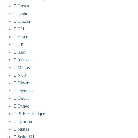
Carian
Casio
Citizen
CSI
Epson
HP
IBM
Indatec
Micros
NCR
Olivetti
Olympia
Orient
Oxhoo
PI Electronique
Quorion
Sam4s
Seiko SII