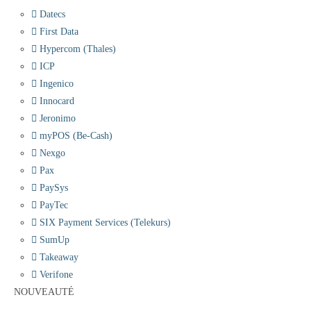
Datecs
First Data
Hypercom (Thales)
ICP
Ingenico
Innocard
Jeronimo
myPOS (Be-Cash)
Nexgo
Pax
PaySys
PayTec
SIX Payment Services (Telekurs)
SumUp
Takeaway
Verifone
NOUVEAUTÉ