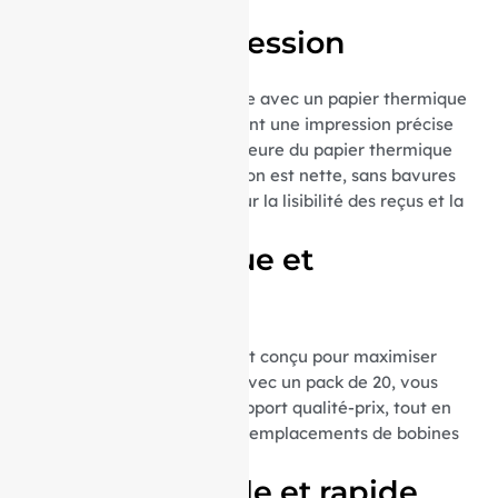
registres.
Qualité d’impression
Chaque bobine est fabriquée avec un papier thermique
de haute qualité, garantissant une impression précise
et durable. La qualité supérieure du papier thermique
assure que chaque impression est nette, sans bavures
ni flou, ce qui est crucial pour la lisibilité des reçus et la
satisfaction client.
Format pratique et
économique
Le format de ces bobines est conçu pour maximiser
l’efficacité et la durabilité. Avec un pack de 20, vous
bénéficiez d’un excellent rapport qualité-prix, tout en
réduisant la fréquence des remplacements de bobines
dans votre imprimante TPG.
Utilisation facile et rapide