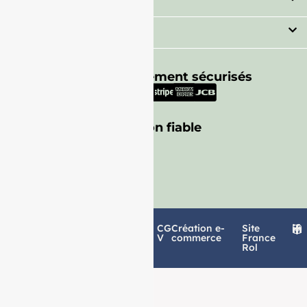
Secteur
Besoin d'aide ?
Moyens de paiement sécurisés
Livraison fiable
Politique de
Mentions
CG
Création e-
Site
confidentialité
légales
V
commerce
France
Rol