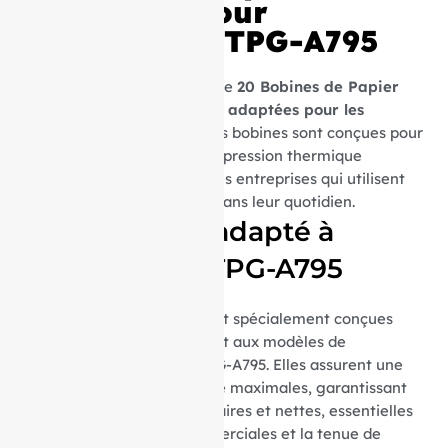
thermique pour
Imprimante TPG-A795
Découvrez notre sélection de
20 Bobines de Papier
Thermique spécifiquement adaptées pour les
imprimantes TPG-A795
. Ces bobines sont conçues pour
offrir une performance d’impression thermique
optimale, essentielle pour les entreprises qui utilisent
les imprimantes TPG-A795 dans leur quotidien.
Parfaitement adapté à
l’imprimante TPG-A795
Ces bobines thermiques sont spécialement conçues
pour s’intégrer parfaitement aux modèles de
l’imprimante thermique TPG-A795. Elles assurent une
compatibilité et une fiabilité maximales, garantissant
des impressions de reçus claires et nettes, essentielles
pour les transactions commerciales et la tenue de