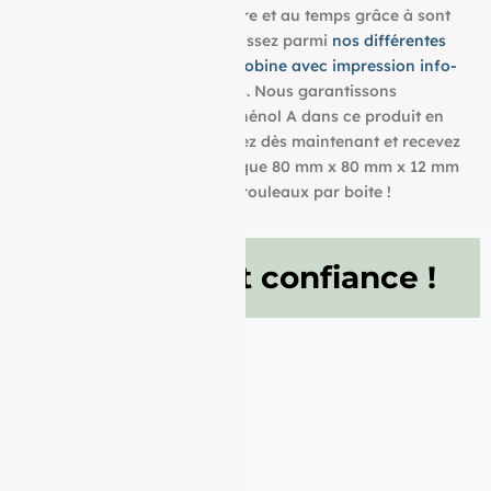
utiliser et résistent à la lumière et au temps grâce à sont
grammage de 48g/m². Choisissez parmi
nos différentes
dimensions pour trouver la bobine avec impression info-
tri
qui convient à vos besoins. Nous garantissons
également l’absence de bisphénol A dans ce produit en
papier BPA FREE. Commandez dès maintenant et recevez
votre Rouleau papier thermique 80 mm x 80 mm x 12 mm
de 48g/m² conditionné à 20 rouleaux par boite !
Ils nous font confiance !