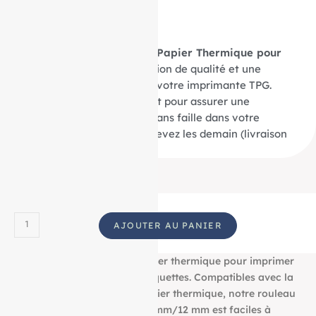
demain
Optez pour nos
20 Bobines Papier Thermique pour
TPG-A795
pour une impression de qualité et une
compatibilité parfaite avec votre imprimante TPG.
Commandez dès maintenant pour assurer une
performance d’impression sans faille dans votre
activité commerciale et recevez les demain (livraison
24h).
AJOUTER AU PANIER
Découvrez notre bobine papier thermique pour imprimer
tous vos tickets, reçus, et étiquettes. Compatibles avec la
plupart des imprimantes papier thermique, notre rouleau
aux dimensions : 80 mm/80 mm/12 mm est faciles à