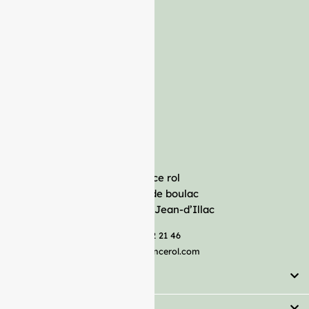
France rol
Avenue de boulac
33127 Saint-Jean-d’Illac
05 57 92 21 46
serviceclient@francerol.com
Catégorie