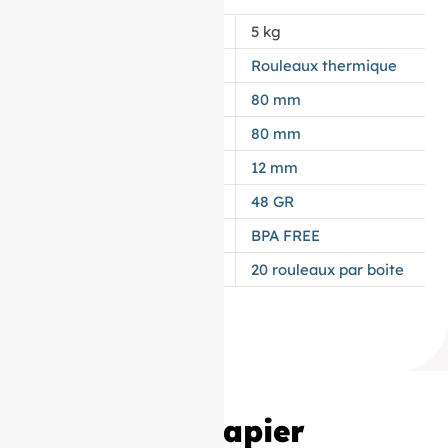
POIDS
5 kg
APPELLATION
Rouleaux thermique
LAIZE
80 mm
DIAMÈTRE
80 mm
MANDRIN
12 mm
GRAMMAGE DU PAPIER
48 GR
TYPES DE PAPIER
BPA FREE
CONDITIONNEMENT
20 rouleaux par boite
20 Bobines Papier