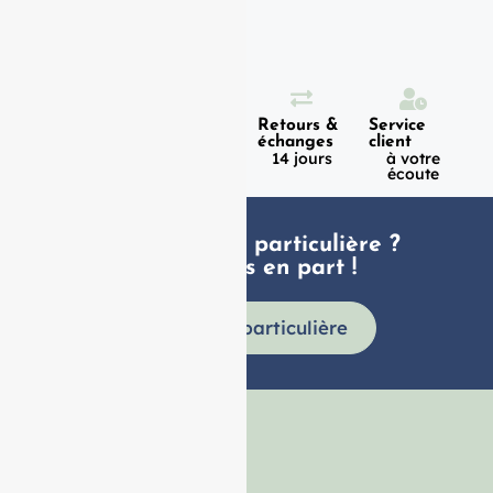
Expédition
Paiement
Retours &
Service
100%
en 1h
échanges
client
sécurisé
Lundi -
14 jours
à votre
Vendredi
écoute
Une demande particulière ?
faites nous en part !
Demande particulière