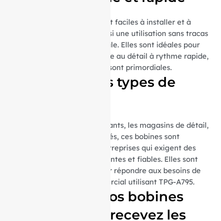
Ces bobines thermiques sont faciles à installer et à
remplacer, garantissant ainsi une utilisation sans tracas
et une maintenance minimale. Elles sont idéales pour
les environnements de vente au détail à rythme rapide,
où l’efficacité et la rapidité sont primordiales.
Idéal pour tous types de
commerces
Que ce soit pour les restaurants, les magasins de détail,
les supermarchés ou les cafés, ces bobines sont
parfaites pour toutes les entreprises qui exigent des
impressions de reçus fréquentes et fiables. Elles sont
spécialement adaptées pour répondre aux besoins de
tout environnement commercial utilisant TPG-A795.
Commandez vos bobines
aujourd’hui et recevez les