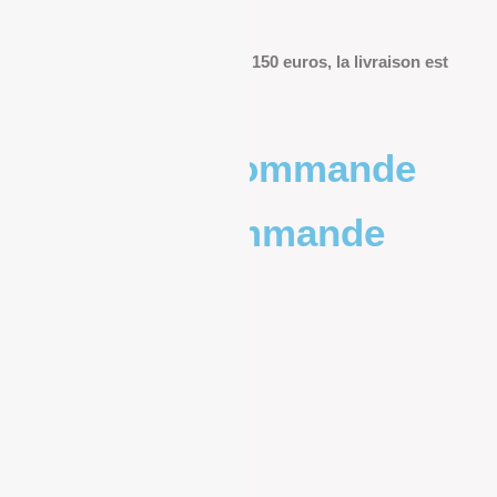
livraison.
Pour les commandes de plus de 150 euros, la livraison est
offerte.
Poids de la commande
Prix de la commande
0 – 1kg
9.83€
1kg – 2kg