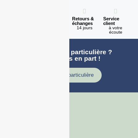
Expédition
Paiement
Retours &
Service
en 1h
100%
échanges
client
sécurisé
Lundi -
14 jours
à votre
Vendredi
écoute
Une demande particulière ?
faites nous en part !
Demande particulière