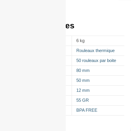
Informations
complémentaires
POIDS
6 kg
APPELLATION
Rouleaux thermique
CONDITIONNEMENT
50 rouleaux par boite
LAIZE
80 mm
DIAMÈTRE
50 mm
MANDRIN
12 mm
GRAMMAGE DU PAPIER
55 GR
TYPES DE PAPIER
BPA FREE