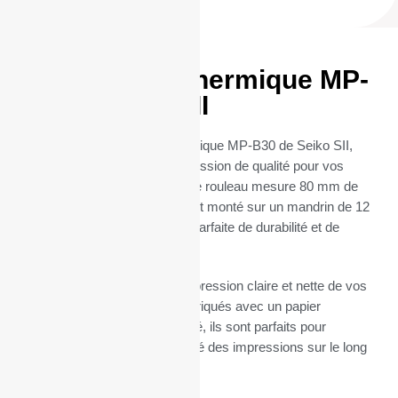
50 Rouleaux thermique MP-
B30 – Seiko SII
Découvrez les Rouleaux thermique MP-B30 de Seiko SII,
conçus pour garantir une impression de qualité pour vos
appareils d’impression. Chaque rouleau mesure 80 mm de
large, 50 mm de diamètre et est monté sur un mandrin de 12
mm, offrant une combinaison parfaite de durabilité et de
fonctionnalité.
Ces rouleaux assurent une impression claire et nette de vos
transactions quotidiennes. Fabriqués avec un papier
thermosensible de haute qualité, ils sont parfaits pour
maintenir une excellente lisibilité des impressions sur le long
terme.