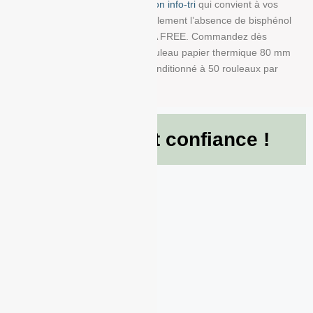
trouver la bobine avec impression info-tri
qui convient à vos
besoins. Nous garantissons également l’absence de bisphénol
A dans ce produit en papier BPA FREE. Commandez dès
maintenant et recevez votre Rouleau papier thermique 80 mm
x 50 mm x 12 mm de 55g/m² conditionné à 50 rouleaux par
boite !
Ils nous font confiance !