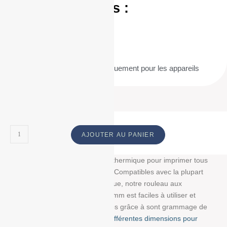
Caractéristiques :
Largeur :
80 mm
Diamètre :
50 mm
Mandrin :
12 mm
Compatibilité :
Conçu spécifiquement pour les appareils
d’impression thermique
AJOUTER AU PANIER
Découvrez notre bobine papier thermique pour imprimer tous
vos tickets, reçus, et étiquettes. Compatibles avec la plupart
des imprimantes papier thermique, notre rouleau aux
dimensions : 80 mm/50 mm/12 mm est faciles à utiliser et
résistent à la lumière et au temps grâce à sont grammage de
55g/m². Choisissez parmi
nos différentes dimensions pour