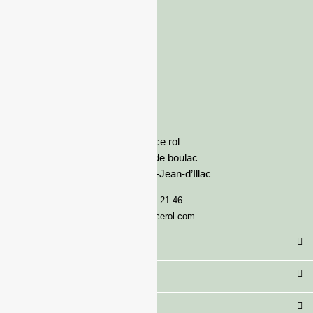
France rol
Avenue de boulac
33127 Saint-Jean-d’Illac
05 57 92 21 46
serviceclient@francerol.com
Catégorie
Secteur
Besoin d'aide ?