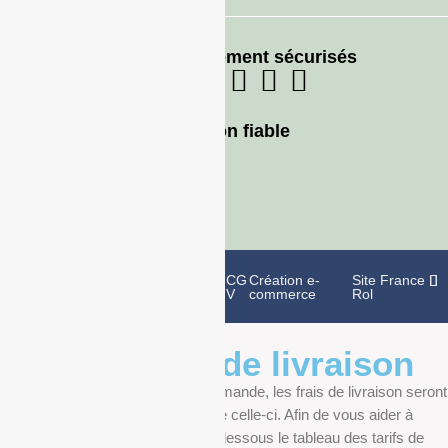
Moyens de paiement sécurisés
Livraison fiable
Politique de
Mentions
CG
Création e-
Site France
confidentialité
légales
V
commerce
Rol
Informations de livraison
Au moment de finaliser votre commande, les frais de livraison seront
déterminés en fonction du poids de celle-ci. Afin de vous aider à
anticiper, vous pourrez trouver ci-dessous le tableau des tarifs de